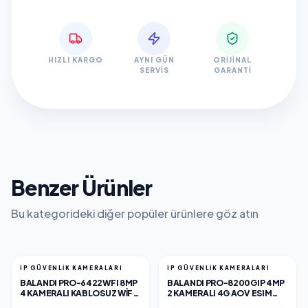
HIZLI KARGO
AYNI GÜN
ORIJINAL
SERVIS
GARANTI
Benzer Ürünler
Bu kategorideki diğer popüler ürünlere göz atın
IP GÜVENLİK KAMERALARI
IP GÜVENLİK KAMERALARI
BALANDI PRO-6422WFI 8MP
BALANDI PRO-8200GIP 4MP
4 KAMERALI KABLOSUZ WIFI
2 KAMERALI 4G AOV ESIM
KAMERA, HIEASY YAZILIM
SOLAR KAMERA, HIEASY