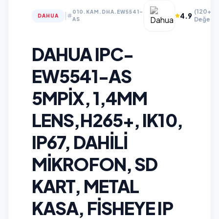
(120+
010.KAM.DHA.EW5541-
|
4.9
DAHUA
Değerle
AS
DAHUA IPC-
EW5541-AS
5MPIX, 1,4MM
LENS,H265+, IK10,
IP67, DAHILI
MIKROFON, SD
KART, METAL
KASA, FISHEYE IP