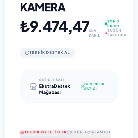
KAMERA
₺9.474,47
SON 3
ÜRÜN!
BUGÜN
KDV
KARGODA
DAHİL
TEKNIK DESTEK AL
SATICI / BAYI
GÜVENILIR
EkstraDestek
SATICI
Mağazası
TEKNİK ÖZELLİKLER
ÜRÜN AÇIKLAMASI