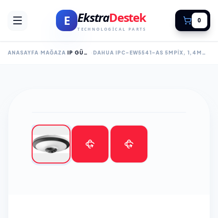
Ekstra
Destek
E
0
TECHNOLOGICAL PARTS
ANASAYFA
MAĞAZA
IP GÜVENLİK KAMERALARI
DAHUA IPC-EW5541-AS 5MPIX, 1,4MM LENS,H265+, IK10, IP67, DAHILI MIKROFON, SD KART, METAL KASA, FISHEYE IP KAMERA