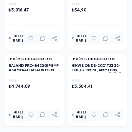
YAZILIM
FIYAT
FIYAT
₺3.016,47
₺54,90
EKLE
EKLE
HIZLI
HIZLI
BAKIŞ
BAKIŞ
IP GÜVENLİK KAMERALARI
IP GÜVENLİK KAMERALARI
BALANDI PRO-8420GIP 8MP
HIKVISION DS-2CD1T23G2-
4 KAMERALI 4G AOV ESIM
LIUF/SL 2MPIX, 4MM LENS,
SOLAR KAMERA, HIEASY
H265+,50MT GECE GÖRÜŞÜ,
YAZILIM
HYBRID LIGHT, SD
FIYAT
FIYAT
KART,DAHILI MIKROFON,
₺4.744,09
₺3.304,41
POE, BULLET IP KAMERA
EKLE
EKLE
HIZLI
HIZLI
BAKIŞ
BAKIŞ