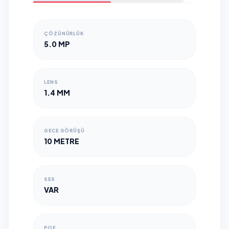
ÇÖZÜNÜRLÜK
5.0 MP
LENS
1.4 MM
GECE GÖRÜŞÜ
10 METRE
SES
VAR
POE