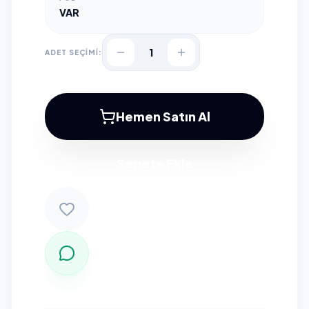
VAR
1
ADET SEÇİMİ:
Hemen Satın Al
Sepete Ekle