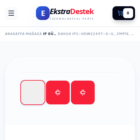
Ekstra
Destek
E
0
TECHNOLOGICAL PARTS
ANASAYFA
MAĞAZA
IP GÜVENLİK KAMERALARI
DAHUA IPC-HDW2249T-S-IL, 2MPIX, FULL COLOR, 2,8MM LENS, H265+, 30MT GECE GÖRÜŞÜ, IP67, DAHILI MIKROFON, POE DOME IP KAMERA