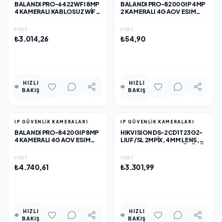
BALANDI PRO-6422WFI 8MP
BALANDI PRO-8200GIP 4MP
4 KAMERALI KABLOSUZ WIFI
2 KAMERALI 4G AOV ESIM
KAMERA, HIEASY YAZILIM
SOLAR KAMERA, HIEASY
YAZILIM
FIYAT
FIYAT
₺3.014,26
₺54,90
EKLE
EKLE
HIZLI
HIZLI
BAKIŞ
BAKIŞ
IP GÜVENLİK KAMERALARI
IP GÜVENLİK KAMERALARI
BALANDI PRO-8420GIP 8MP
HIKVISION DS-2CD1T23G2-
4 KAMERALI 4G AOV ESIM
LIUF/SL 2MPIX, 4MM LENS,
SOLAR KAMERA, HIEASY
H265+,50MT GECE GÖRÜŞÜ,
YAZILIM
HYBRID LIGHT, SD
FIYAT
FIYAT
KART,DAHILI MIKROFON,
₺4.740,61
₺3.301,99
POE, BULLET IP KAMERA
EKLE
EKLE
HIZLI
HIZLI
BAKIŞ
BAKIŞ