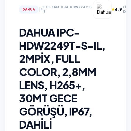
(12
010.KAM.DHA.HDW2249T-
|
4.9
DAHUA
Değ
S
DAHUA IPC-
HDW2249T-S-IL,
2MPIX, FULL
COLOR, 2,8MM
LENS, H265+,
30MT GECE
GÖRÜŞÜ, IP67,
DAHILI