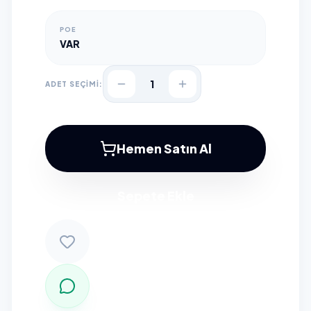
POE
VAR
1
ADET SEÇİMİ:
Hemen Satın Al
Sepete Ekle