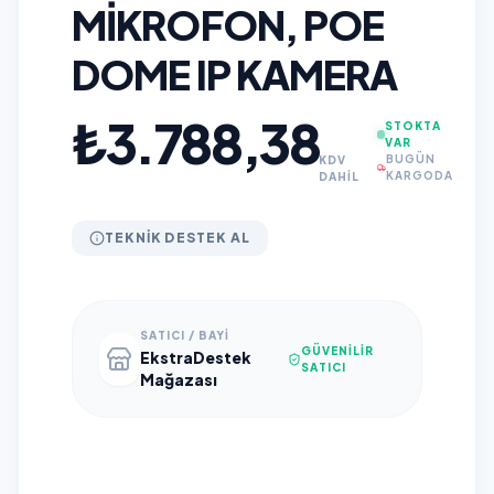
MIKROFON, POE
DOME IP KAMERA
₺3.788,38
STOKTA
VAR
BUGÜN
KDV
KARGODA
DAHİL
TEKNIK DESTEK AL
SATICI / BAYI
GÜVENILIR
EkstraDestek
SATICI
Mağazası