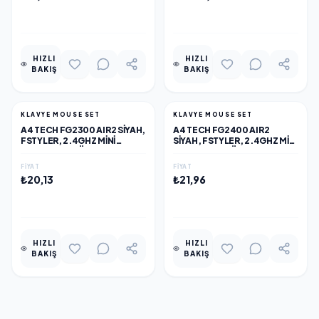
EKLE
EKLE
HIZLI
HIZLI
BAKIŞ
BAKIŞ
KLAVYE MOUSE SET
KLAVYE MOUSE SET
A4 TECH FG2300 AIR2 SIYAH,
A4 TECH FG2400 AIR2
FSTYLER, 2.4GHZ MINI
SIYAH, FSTYLER, 2.4GHZ MINI
KABLOSUZ, TÜRKÇE Q,
KABLOSUZ, TÜRKÇE Q,
SESSİZ KLAVYE MOUSE SET
SESSİZ KLAVYE MOUSE SET
FIYAT
FIYAT
₺20,13
₺21,96
EKLE
EKLE
HIZLI
HIZLI
BAKIŞ
BAKIŞ