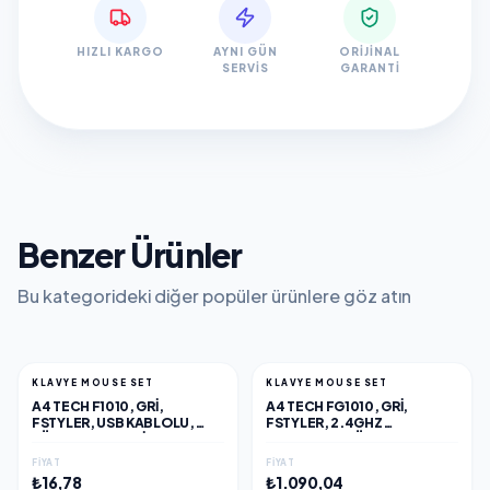
HIZLI KARGO
AYNI GÜN
ORIJINAL
SERVIS
GARANTI
Benzer Ürünler
Bu kategorideki diğer popüler ürünlere göz atın
KLAVYE MOUSE SET
KLAVYE MOUSE SET
A4 TECH F1010, GRI,
A4 TECH FG1010, GRI,
FSTYLER, USB KABLOLU,
FSTYLER, 2.4GHZ
TÜRKÇE Q, MULTIMEDYA,
KABLOSUZ, TÜRKÇE Q,
KLAVYE MOUSE SET
KLAVYE MOUSE SET
FIYAT
FIYAT
₺16,78
₺1.090,04