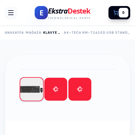
Ekstra
Destek
E
0
TECHNOLOGICAL PARTS
ANASAYFA
MAĞAZA
KLAVYE MOUSE SET
A4-TECH KM-72620D USB STANDART TÜRKÇE Q KLAVYE/MOUSE SET