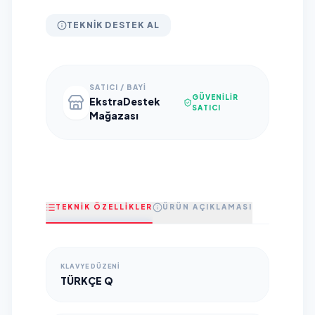
TEKNIK DESTEK AL
SATICI / BAYI
GÜVENILIR
EkstraDestek
SATICI
Mağazası
TEKNİK ÖZELLİKLER
ÜRÜN AÇIKLAMASI
KLAVYE DÜZENI
TÜRKÇE Q