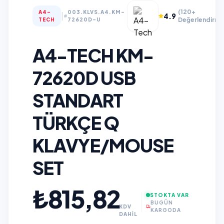
(120+
A4-
003.KLVS.A4.KM-
|
4.9
Değerlendirme
TECH
72620D-U
A4-TECH KM-
72620D USB
STANDART
TÜRKÇE Q
KLAVYE/MOUSE
SET
₺815,82
STOKTA VAR
BUGÜN
KDV
KARGODA
DAHİL