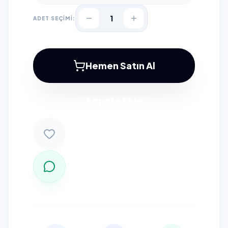
1
ADET SEÇİMİ:
Hemen Satın Al
Sepete Ekle