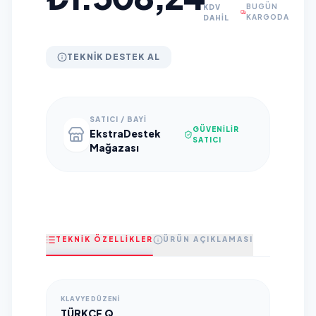
BUGÜN
KDV
KARGODA
DAHİL
TEKNIK DESTEK AL
SATICI / BAYI
GÜVENILIR
EkstraDestek
SATICI
Mağazası
TEKNİK ÖZELLİKLER
ÜRÜN AÇIKLAMASI
KLAVYE DÜZENI
TÜRKÇE Q