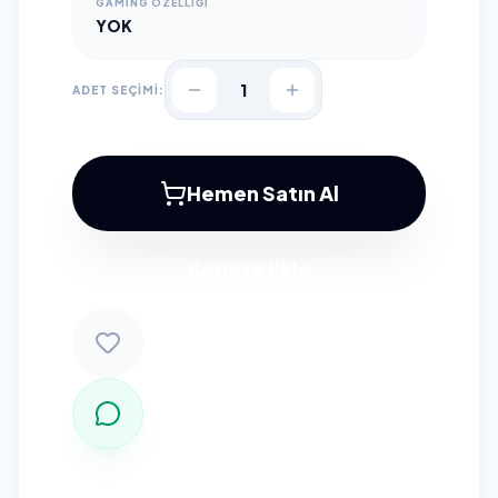
GAMING ÖZELLIĞI
YOK
1
ADET SEÇİMİ:
Hemen Satın Al
Sepete Ekle