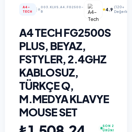
(120+
A4-
003.KLVS.A4.FG2500-
|
4.9
Değerlen
TECH
B
A4 TECH FG2500S
PLUS, BEYAZ,
FSTYLER, 2.4GHZ
KABLOSUZ,
TÜRKÇE Q,
M.MEDYA KLAVYE
MOUSE SET
₺1.508,24
SON 2
ÜRÜN!