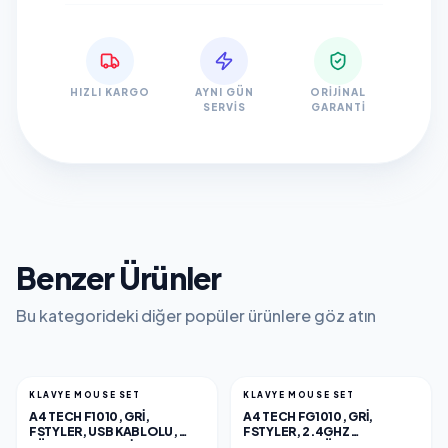
HIZLI KARGO
AYNI GÜN
ORIJINAL
SERVIS
GARANTI
Benzer Ürünler
Bu kategorideki diğer popüler ürünlere göz atın
KLAVYE MOUSE SET
KLAVYE MOUSE SET
A4 TECH F1010, GRI,
A4 TECH FG1010, GRI,
FSTYLER, USB KABLOLU,
FSTYLER, 2.4GHZ
TÜRKÇE Q, MULTIMEDYA,
KABLOSUZ, TÜRKÇE Q,