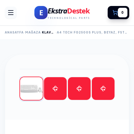
Ekstra
Destek
E
0
TECHNOLOGICAL PARTS
ANASAYFA
MAĞAZA
KLAVYE MOUSE SET
A4 TECH FG2500S PLUS, BEYAZ, FSTYLER, 2.4GHZ KABLOSUZ, TÜRKÇE Q, M.MEDYA KLAVYE MOUSE SET