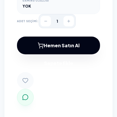
GAMING ÖZELLIĞI
YOK
1
ADET SEÇİMİ:
Hemen Satın Al
Sepete Ekle