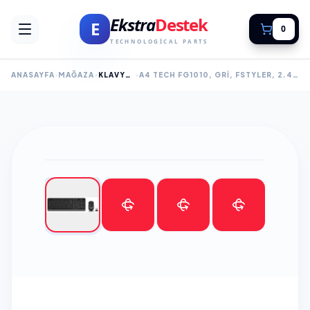
Ekstra
Destek
E
0
TECHNOLOGICAL PARTS
ANASAYFA
MAĞAZA
KLAVYE MOUSE SET
A4 TECH FG1010, GRI, FSTYLER, 2.4GHZ KABLOSUZ, TÜRKÇE Q, KLAVYE MOUSE SET