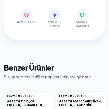
HIZLI KARGO
AYNI GÜN
ORIJINAL
SERVIS
GARANTI
Benzer Ürünler
Bu kategorideki diğer popüler ürünlere göz atın
KLAVYE MOUSE SET
KLAVYE MOUSE SET
A4 TECH F1010, GRI,
A4 TECH FG2300 AIR2 SIYAH,
FSTYLER, USB KABLOLU,
FSTYLER, 2.4GHZ MINI
TÜRKÇE Q, MULTIMEDYA,
KABLOSUZ, TÜRKÇE Q,