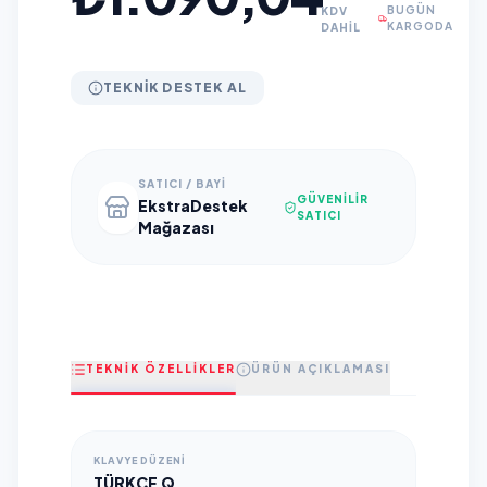
BUGÜN
KDV
KARGODA
DAHİL
TEKNIK DESTEK AL
SATICI / BAYI
GÜVENILIR
EkstraDestek
SATICI
Mağazası
TEKNİK ÖZELLİKLER
ÜRÜN AÇIKLAMASI
KLAVYE DÜZENI
TÜRKÇE Q