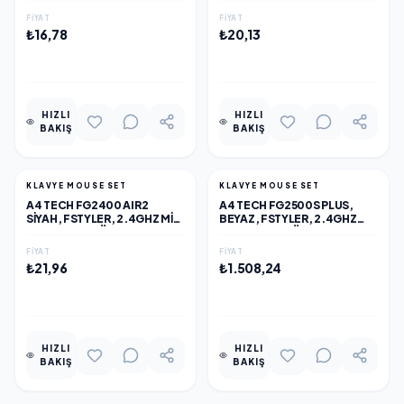
KLAVYE MOUSE SET
SESSİZ KLAVYE MOUSE SET
FIYAT
FIYAT
₺16,78
₺20,13
EKLE
EKLE
HIZLI
HIZLI
BAKIŞ
BAKIŞ
KLAVYE MOUSE SET
KLAVYE MOUSE SET
A4 TECH FG2400 AIR2
A4 TECH FG2500S PLUS,
SIYAH, FSTYLER, 2.4GHZ MINI
BEYAZ, FSTYLER, 2.4GHZ
KABLOSUZ, TÜRKÇE Q,
KABLOSUZ, TÜRKÇE Q,
SESSİZ KLAVYE MOUSE SET
M.MEDYA KLAVYE MOUSE
FIYAT
FIYAT
SET
₺21,96
₺1.508,24
EKLE
EKLE
HIZLI
HIZLI
BAKIŞ
BAKIŞ