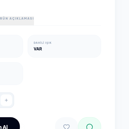
RÜN AÇIKLAMASI
DAHILI IŞIK
VAR
 Al
Sepete Ekle