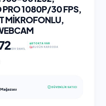
 PRO 1080P/30 FPS,
FT MIKROFONLU,
 WEBCAM
72
STOKTA VAR
BUGÜN KARGODA
KDV DAHİL
GÜVENILIR SATICI
 Mağazası