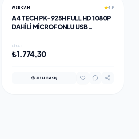
WEBCAM
4.9
A4 TECH PK-925H FULL HD 1080P
DAHILI MICROFONLU USB
WEBCAM
FIYAT
SEPETE EKLE
₺1.774,30
HIZLI BAKIŞ