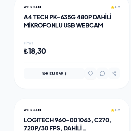
WEBCAM
4.9
A4 TECH PK-635G 480P DAHILI
MIKROFONLU USB WEBCAM
FIYAT
SEPETE EKLE
₺18,30
HIZLI BAKIŞ
WEBCAM
4.9
LOGITECH 960-001063, C270,
720P/30 FPS, DAHILI