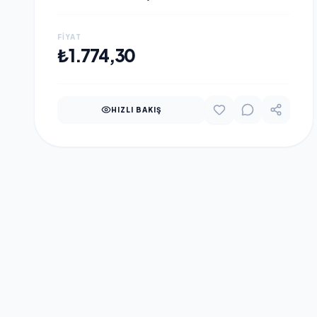
MIKROFONLU, HD, WEBCAM
FIYAT
SEPETE EKLE
₺1.774,30
HIZLI BAKIŞ