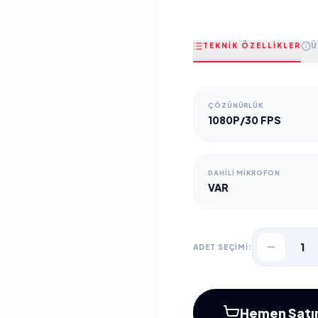
TEKNİK ÖZELLİKLER
Ü
ÇÖZÜNÜRLÜK
1080P/30 FPS
DAHILI MIKROFON
VAR
1
ADET SEÇİMİ:
Hemen Satın