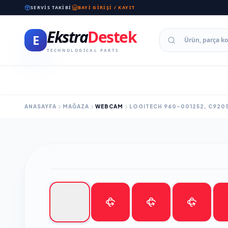
SERVIS TAKIBI
BAYI GIRIŞI / KAYIT
Ekstra
Destek
E
TECHNOLOGICAL PARTS
ANASAYFA
MAĞAZA
WEBCAM
LOGITECH 960-001252, C920S