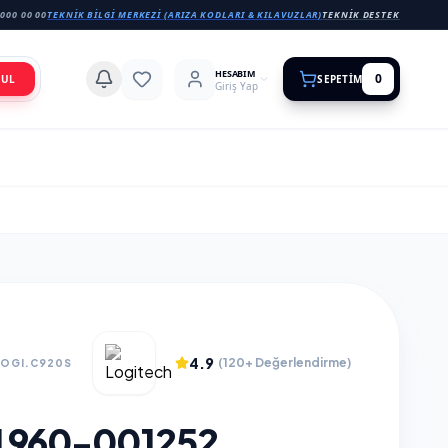
000 00 00
TEKNIK BILGI MERKEZI (ARIZA KODLARI & KILAVUZLAR)
TEKNIK DESTEK
HESABIM
0
BUL
SEPETIM
Giriş Yap
4.9
(120+ Değerlendirme)
LOGI.C920S
 960-001252,