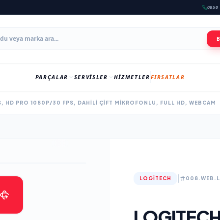
0850 
PARÇALAR
SERVISLER
HIZMETLER
FIRSATLAR
, HD PRO 1080P/30 FPS, DAHILI ÇIFT MIKROFONLU, FULL HD, WEBCAM
|
LOGITECH
008.WEB.
LOGITECH