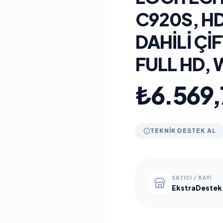
C920S, HD
DAHILI ÇI
FULL HD,
₺6.569,
TEKNIK DESTEK AL
SATICI / BAYI
EkstraDestek