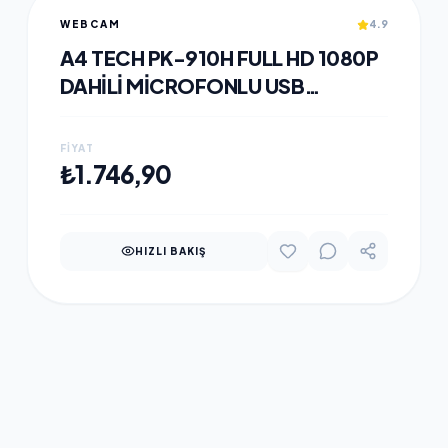
WEBCAM
4.9
A4 TECH PK-910H FULL HD 1080P
DAHILI MICROFONLU USB
WEBCAM
FIYAT
SEPETE EKLE
₺1.746,90
HIZLI BAKIŞ