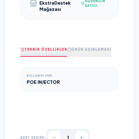
GÜVENILIR
EkstraDestek
SATICI
Mağazası
TEKNİK ÖZELLİKLER
ÜRÜN AÇIKLAMASI
KULLANIM YERI
POE INJECTOR
1
ADET SEÇİMİ: