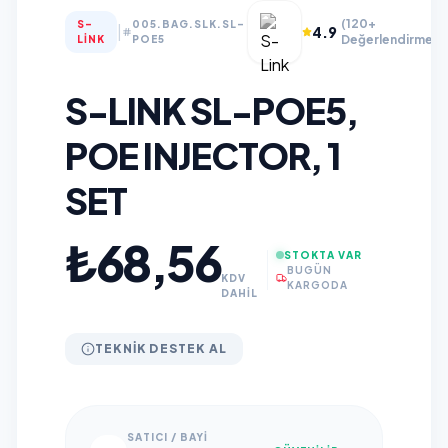
(120+
S-
005.BAG.SLK.SL-
|
4.9
Değerlendirme)
LINK
POE5
S-LINK SL-POE5,
POE INJECTOR, 1
SET
₺68,56
STOKTA VAR
BUGÜN
KDV
KARGODA
DAHİL
TEKNIK DESTEK AL
SATICI / BAYI