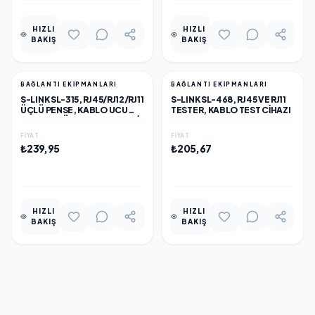
HIZLI
HIZLI
BAKIŞ
BAKIŞ
BAĞLANTI EKIPMANLARI
BAĞLANTI EKIPMANLARI
S-LINK SL-315, RJ45/RJ12/RJ11
S-LINK SL-468, RJ45 VE RJ11
ÜÇLÜ PENSE, KABLO UCU
TESTER, KABLO TEST CIHAZI
KONNEKTÖR SIKMA PENSESI
FIYAT
FIYAT
₺239,95
₺205,67
EKLE
EKLE
HIZLI
HIZLI
BAKIŞ
BAKIŞ