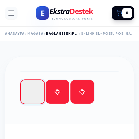
Ekstra
Destek
E
0
TECHNOLOGICAL PARTS
ANASAYFA
MAĞAZA
BAĞLANTI EKIPMANLARI
S-LINK SL-POE5, POE INJECTOR, 1 SET