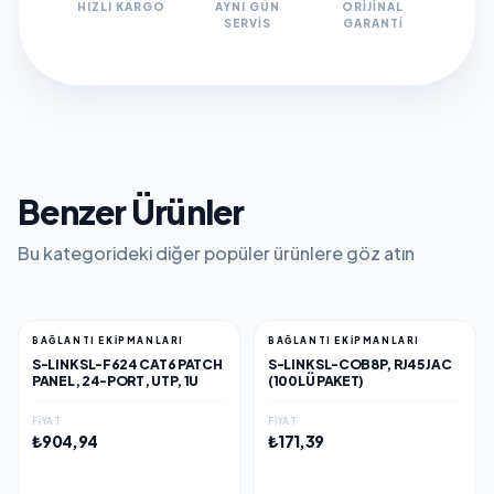
HIZLI KARGO
AYNI GÜN
ORIJINAL
SERVIS
GARANTI
Benzer Ürünler
Bu kategorideki diğer popüler ürünlere göz atın
BAĞLANTI EKIPMANLARI
BAĞLANTI EKIPMANLARI
S-LINK SL-F624 CAT6 PATCH
S-LINK SL-COB8P, RJ45 JAC
PANEL, 24-PORT, UTP, 1U
(100LÜ PAKET)
FIYAT
FIYAT
₺904,94
₺171,39
EKLE
EKLE