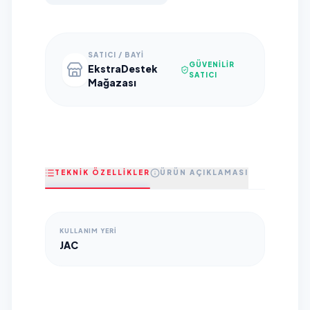
SATICI / BAYI
GÜVENILIR
EkstraDestek
SATICI
Mağazası
TEKNİK ÖZELLİKLER
ÜRÜN AÇIKLAMASI
KULLANIM YERI
JAC