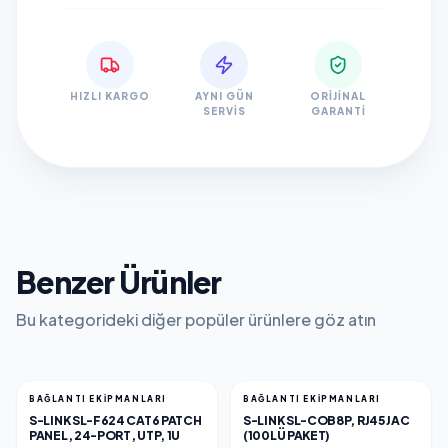
HIZLI KARGO
AYNI GÜN
ORIJINAL
SERVIS
GARANTI
Benzer Ürünler
Bu kategorideki diğer popüler ürünlere göz atın
BAĞLANTI EKIPMANLARI
BAĞLANTI EKIPMANLARI
S-LINK SL-F624 CAT6 PATCH
S-LINK SL-COB8P, RJ45 JAC
PANEL, 24-PORT, UTP, 1U
(100LÜ PAKET)