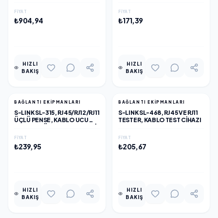
FIYAT
FIYAT
₺904,94
₺171,39
EKLE
EKLE
HIZLI
HIZLI
BAKIŞ
BAKIŞ
BAĞLANTI EKIPMANLARI
BAĞLANTI EKIPMANLARI
S-LINK SL-315, RJ45/RJ12/RJ11
S-LINK SL-468, RJ45 VE RJ11
ÜÇLÜ PENSE, KABLO UCU
TESTER, KABLO TEST CIHAZI
KONNEKTÖR SIKMA PENSESI
FIYAT
FIYAT
₺239,95
₺205,67
EKLE
EKLE
HIZLI
HIZLI
BAKIŞ
BAKIŞ