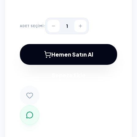
1
ADET SEÇİMİ:
Hemen Satın Al
Sepete Ekle