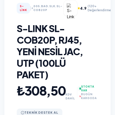
(120+
S-
005.BAG.SLK.SL-
|
4.9
Değerlendirme)
LINK
COB20P
S-LINK SL-
COB20P, RJ45,
YENI NESIL JAC,
UTP (100LÜ
PAKET)
₺308,50
STOKTA
VAR
BUGÜN
KDV
KARGODA
DAHİL
TEKNIK DESTEK AL