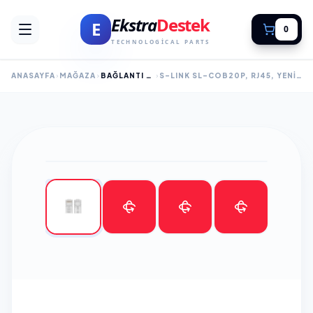
Ekstra
Destek
E
0
TECHNOLOGICAL PARTS
ANASAYFA
MAĞAZA
BAĞLANTI EKIPMANLARI
S-LINK SL-COB20P, RJ45, YENI NESIL JAC, UTP (100LÜ PAKET)