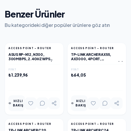
Benzer Ürünler
Bu kategorideki diğer popüler ürünlere göz atın
ACCESS POINT - ROUTER
ACCESS POINT - ROUTER
ASUS RP-N12, N300,
TP-LINK ARCHER AX55,
300MBPS, 2.4GHZ WPS
AX3000, 4PORT,
BUTONU, 1PORT MEGABIT
3000MBPS, DUAL BAND, WIFI
LAN, MENZIL GENIŞLETICI
6, MASAÜSTÜ, GIGABIT,
FIYAT
FIYAT
ROUTER, ACCESS POINT
₺1.239,96
₺64,05
EKLE
EKLE
HIZLI
HIZLI
BAKIŞ
BAKIŞ
ACCESS POINT - ROUTER
ACCESS POINT - ROUTER
TP-LINK ARCHER C20,
TP-LINK ARCHER C24,