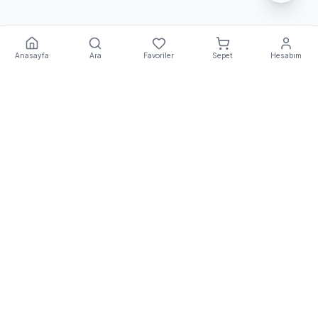
Anasayfa
Ara
Favoriler
Sepet
Hesabım
Ekstra
Destek
E
EkstraDestek
, Türkiye'nin önde gelen robot süpürge ve