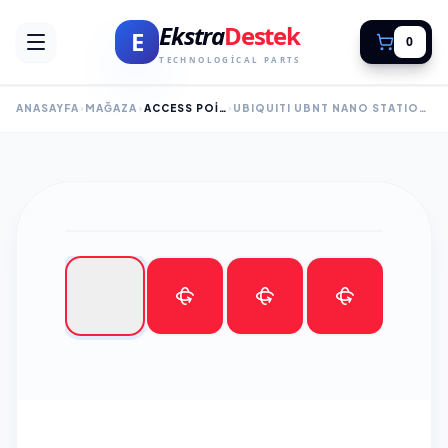
Ekstra
Destek
E
0
TECHNOLOGICAL PARTS
ANASAYFA
MAĞAZA
ACCESS POINT - ROUTER
UBIQUITI UBNT NANO STATION M5 5GHZ 150MBPS 15KM CPE