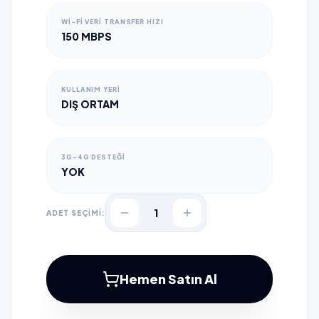
WI-FI VERI TRANSFER HIZI
150 MBPS
KULLANIM YERI
DIŞ ORTAM
3G-4G DESTEĞI
YOK
1
ADET SEÇİMİ:
Hemen Satın Al