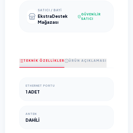
SATICI / BAYI
GÜVENILIR
EkstraDestek
SATICI
Mağazası
TEKNİK ÖZELLİKLER
ÜRÜN AÇIKLAMASI
ETHERNET PORTU
1 ADET
ANTEN
DAHILI