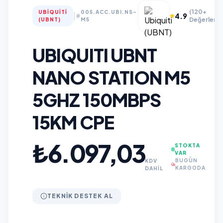
(120+
UBIQUITI
005.ACC.UBI.NS-
|
4.9
Değerlend
(UBNT)
M5
UBIQUITI UBNT
NANO STATION M5
5GHZ 150MBPS
15KM CPE
₺6.097,03
STOKTA
VAR
BUGÜN
KDV
KARGODA
DAHİL
TEKNIK DESTEK AL