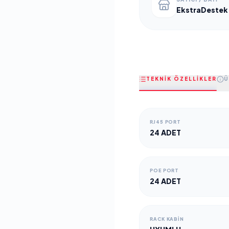
EkstraDestek
TEKNİK ÖZELLİKLER
Ü
RJ45 PORT
24 ADET
POE PORT
24 ADET
RACK KABIN