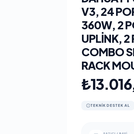
V3, 24 PO
360W, 2 P
UPLINK, 2
COMBO SFP
RACK MO
₺13.016
TEKNIK DESTEK AL
SATICI / BAYI