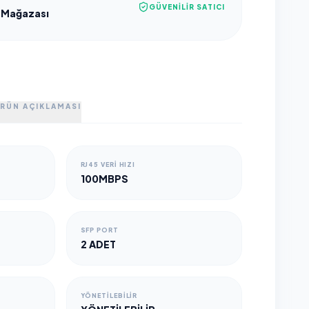
GÜVENILIR SATICI
 Mağazası
RÜN AÇIKLAMASI
RJ45 VERI HIZI
100MBPS
SFP PORT
2 ADET
YÖNETILEBILIR