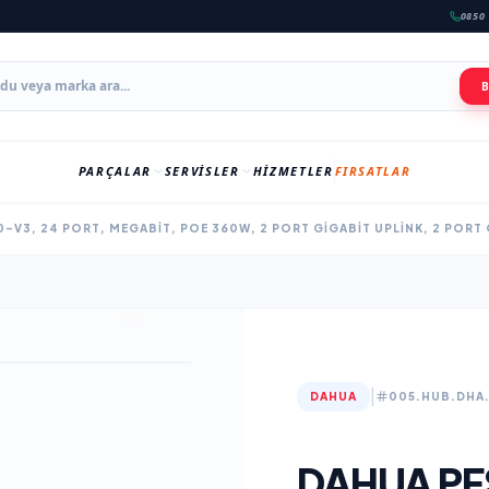
0850 
PARÇALAR
SERVISLER
HIZMETLER
FIRSATLAR
V3, 24 PORT, MEGABIT, POE 360W, 2 PORT GIGABIT UPLINK, 2 PORT
|
DAHUA
005.HUB.DHA
DAHUA PF