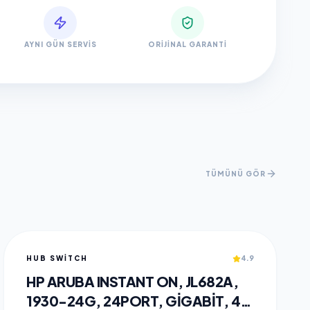
AYNI GÜN SERVIS
ORIJINAL GARANTI
TÜMÜNÜ GÖR
HUB SWITCH
4.9
HP ARUBA INSTANT ON, JL682A,
1930-24G, 24PORT, GIGABIT, 4