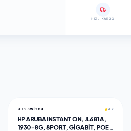
HIZLI KARGO
HUB SWITCH
4.9
HP ARUBA INSTANT ON, JL681A,
1930-8G, 8PORT, GIGABIT, POE