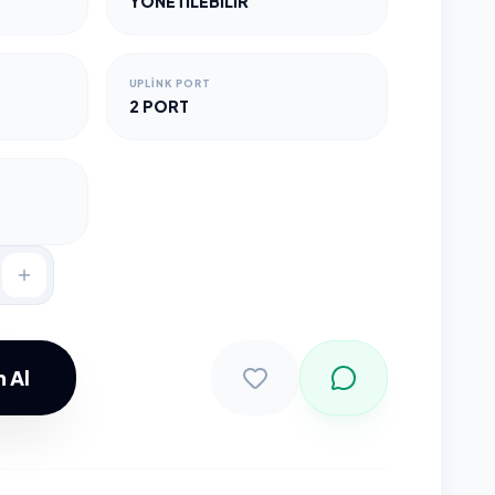
YÖNETILEBILIR
UPLINK PORT
2 PORT
 Al
Sepete Ekle