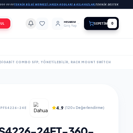
000 00 00
TEKNIK BILGI MERKEZI (ARIZA KODLARI & KILAVUZLAR)
TEKNIK DESTEK
HESABIM
0
BUL
SEPETIM
Giriş Yap
 GIGABIT COMBO SFP, YÖNETILEBILIR, RACK MOUNT SWITCH
4.9
(120+ Değerlendirme)
.PFS4226-24E
S4226-24ET-360-