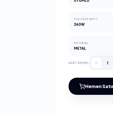
UYUMLU
POE GÜCÜ WATT
360W
MATERYAL
​METAL
1
ADET SEÇİMİ:
Hemen Satın