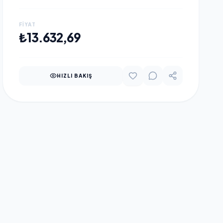
PORT GIGABIT SFP,
YÖNETILEBILIR, RACK MOUNT
FIYAT
SWITCH
SEPETE EKLE
₺13.632,69
HIZLI BAKIŞ