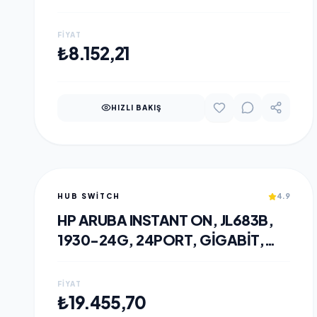
PORT GIGABIT SFP,
YÖNETILEBILIR, RACK MOUNT
FIYAT
SWITCH
SEPETE EKLE
₺8.152,21
HIZLI BAKIŞ
HUB SWITCH
4.9
HP ARUBA INSTANT ON, JL683B,
1930-24G, 24PORT, GIGABIT,
POE 195W, 4 PORT GIGABIT SFP,
YÖNETILEBILIR, RACK MOUNT
FIYAT
SWITCH
SEPETE EKLE
₺19.455,70