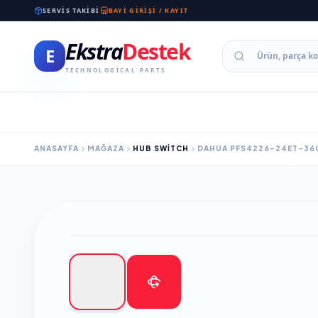
SERVIS TAKIBI
BAYI GIRIŞI / KAYIT
Ekstra
Destek
E
TECHNOLOGICAL PARTS
ANASAYFA
MAĞAZA
HUB SWITCH
DAHUA PFS4226-24ET-360-