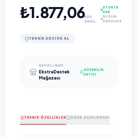
₺1.877,06
STOKTA
VAR
BUGÜN
KDV
KARGODA
DAHİL
TEKNIK DESTEK AL
SATICI / BAYI
GÜVENILIR
EkstraDestek
SATICI
Mağazası
TEKNİK ÖZELLİKLER
ÜRÜN AÇIKLAMASI