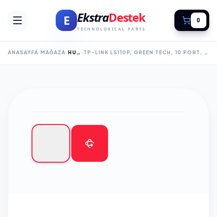
Ekstra
Destek
E
0
TECHNOLOGICAL PARTS
ANASAYFA
MAĞAZA
HUB SWITCH
TP-LINK LS110P, GREEN TECH, 10 PORT, MEGABIT, 8 PORT POE+ 96W, METAL KASA, YÖNETILEMEZ, MASAÜSTÜ SWITCH