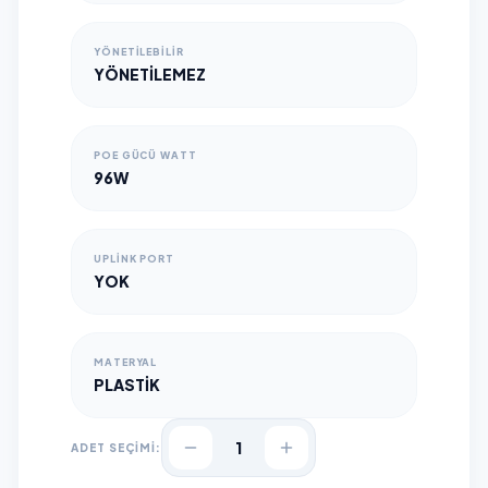
YÖNETILEBILIR
YÖNETILEMEZ
POE GÜCÜ WATT
96W
UPLINK PORT
YOK
MATERYAL
PLASTIK
1
ADET SEÇİMİ: