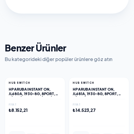
Benzer Ürünler
Bu kategorideki diğer popüler ürünlere göz atın
HUB SWITCH
HUB SWITCH
HP ARUBA INSTANT ON,
HP ARUBA INSTANT ON,
JL680A, 1930-8G, 8PORT,
JL681A, 1930-8G, 8PORT,
GIGABIT, 2 PORT GIGABIT
GIGABIT, POE 124W, 2 PORT
SFP, YÖNETILEBILIR, RACK
GIGABIT SFP, YÖNETILEBILIR,
FIYAT
FIYAT
MOUNT SWITCH
RACK MOUNT SWITCH
₺8.152,21
₺14.523,27
EKLE
EKLE