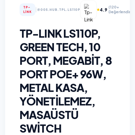
(120+
TP-
|
4.9
005.HUB.TPL.LS110P
Değerlendirm
LINK
TP-LINK LS110P,
GREEN TECH, 10
PORT, MEGABIT, 8
PORT POE+ 96W,
METAL KASA,
YÖNETILEMEZ,
MASAÜSTÜ
SWITCH