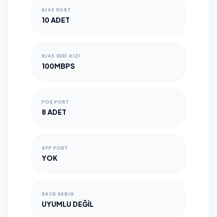
RJ45 PORT
10 ADET
RJ45 VERI HIZI
100MBPS
POE PORT
8 ADET
SFP PORT
YOK
RACK KABIN
UYUMLU DEĞIL