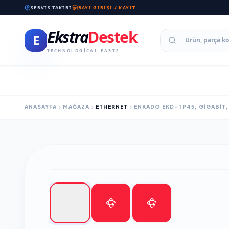
SERVIS TAKIBI
BAYI GIRIŞI / KAYIT
Ekstra
Destek
E
TECHNOLOGICAL PARTS
ANASAYFA
MAĞAZA
ETHERNET
ENKADO EKD-TP45, GIGABIT, 