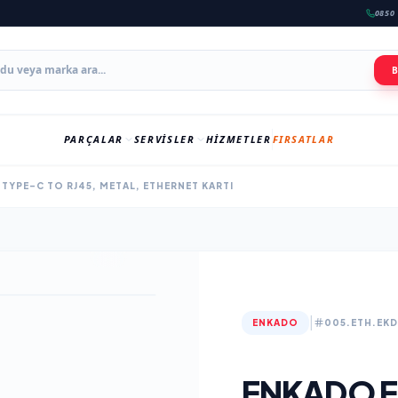
0850 
PARÇALAR
SERVISLER
HIZMETLER
FIRSATLAR
TYPE-C TO RJ45, METAL, ETHERNET KARTI
|
ENKADO
005.ETH.EK
ENKADO E