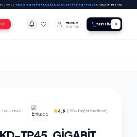
000 00 00
TEKNIK BILGI MERKEZI (ARIZA KODLARI & KILAVUZLAR)
TEKNIK DESTEK
HESABIM
0
BUL
SEPETIM
Giriş Yap
4.9
(120+ Değerlendirme)
D.EKD-TP45
KD-TP45, GIGABIT,