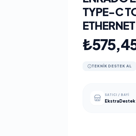
TYPE-C TO
ETHERNET
₺575,4
TEKNIK DESTEK AL
SATICI / BAYI
EkstraDestek