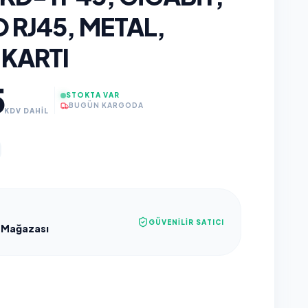
 RJ45, METAL,
 KARTI
5
STOKTA VAR
BUGÜN KARGODA
KDV DAHİL
GÜVENILIR SATICI
 Mağazası