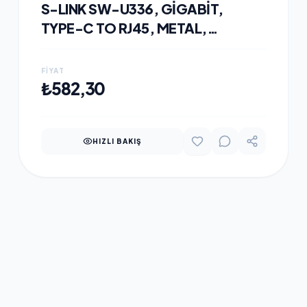
S-LINK SW-U336, GIGABIT,
TYPE-C TO RJ45, METAL,
ETHERNET KARTI
FIYAT
SEPETE EKLE
₺582,30
HIZLI BAKIŞ