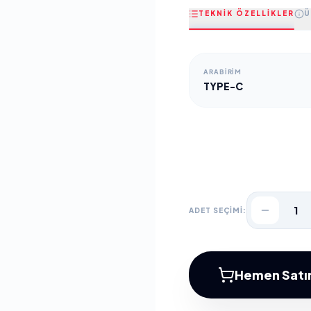
TEKNİK ÖZELLİKLER
Ü
ARABIRIM
TYPE-C
1
ADET SEÇİMİ:
Hemen Satın