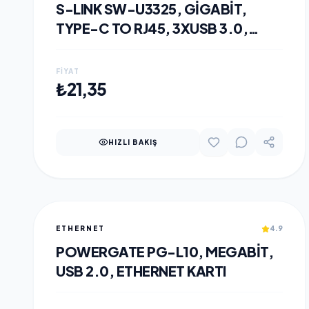
S-LINK SW-U3325, GIGABIT,
TYPE-C TO RJ45, 3XUSB 3.0,
METAL, ETHERNET KARTI
FIYAT
SEPETE EKLE
₺21,35
HIZLI BAKIŞ
ETHERNET
4.9
POWERGATE PG-L10, MEGABIT,
USB 2.0, ETHERNET KARTI