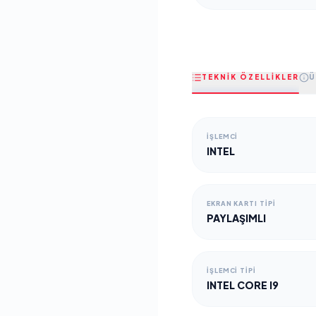
TEKNİK ÖZELLİKLER
Ü
İŞLEMCI
INTEL
EKRAN KARTI TIPI
PAYLAŞIMLI
İŞLEMCI TIPI
INTEL CORE I9