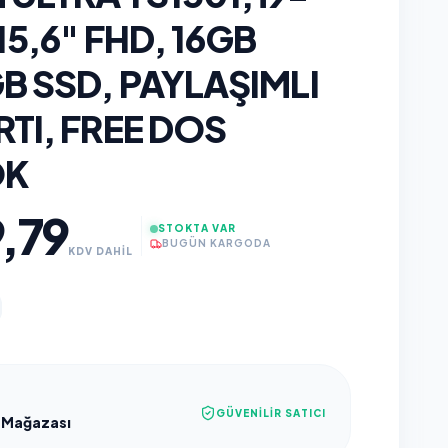
15,6" FHD, 16GB
B SSD, PAYLAŞIMLI
TI, FREE DOS
OK
,79
STOKTA VAR
BUGÜN KARGODA
KDV DAHİL
GÜVENILIR SATICI
 Mağazası