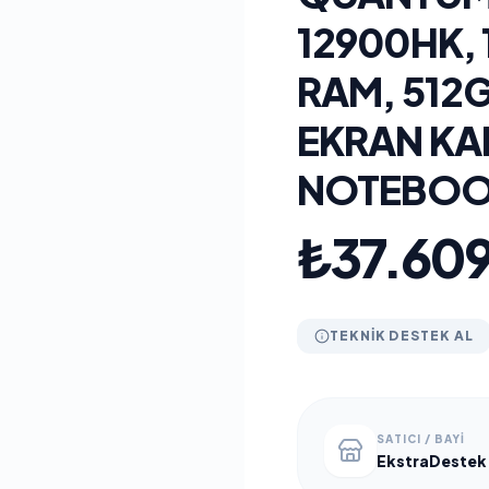
12900HK, 
RAM, 512G
EKRAN KAR
NOTEBO
₺37.609
TEKNIK DESTEK AL
SATICI / BAYI
EkstraDestek