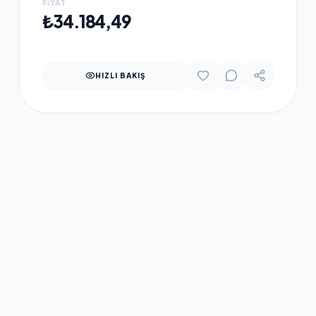
FIYAT
FREE DOS, KURUMSAL
SEPETE EKLE
₺34.184,49
NOTEBOOK
HIZLI BAKIŞ