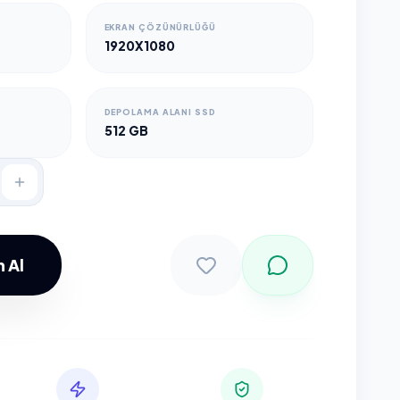
EKRAN ÇÖZÜNÜRLÜĞÜ
1920X1080
DEPOLAMA ALANI SSD
512 GB
 Al
Sepete Ekle