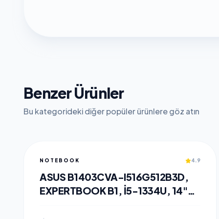
Benzer Ürünler
Bu kategorideki diğer popüler ürünlere göz atın
NOTEBOOK
4.9
ASUS B1403CVA-I516G512B3D,
EXPERTBOOK B1, I5-1334U, 14"
FHD, 16GB DDR5 RAM, 512GB
SSD, PAYLAŞIMLI EKRAN KARTI,