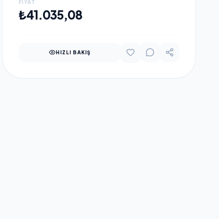
FIYAT
FREE DOS, KURUMSAL
SEPETE EKLE
₺41.035,08
NOTEBOOK
HIZLI BAKIŞ