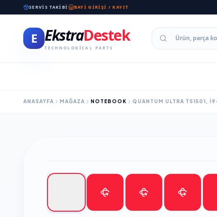
SERVIS TAKIBI
BAYI GIRIŞI / KAYIT
Ekstra
Destek
E
TECHNOLOGICAL PARTS
ANASAYFA
MAĞAZA
NOTEBOOK
QUANTUM ULTRA TS1501, I9