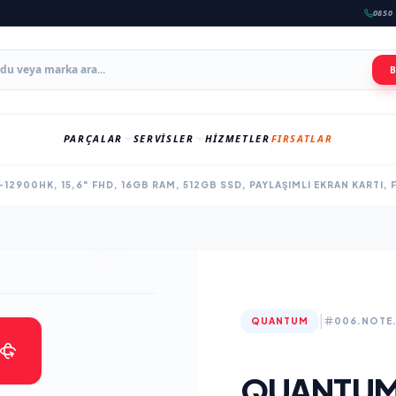
0850 
PARÇALAR
SERVISLER
HIZMETLER
FIRSATLAR
-12900HK, 15,6" FHD, 16GB RAM, 512GB SSD, PAYLAŞIMLI EKRAN KARTI
|
QUANTUM
006.NOTE.
QUANTUM U