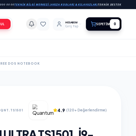
000 00 00
TEKNIK BILGI MERKEZI (ARIZA KODLARI & KILAVUZLAR)
TEKNIK DESTEK
HESABIM
0
BUL
SEPETIM
Giriş Yap
, FREE DOS NOTEBOOK
4.9
(120+ Değerlendirme)
QNT.TS1501
LTRA TS1501, I9-