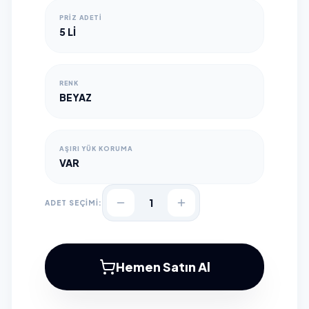
PRIZ ADETI
5 LI
RENK
BEYAZ
AŞIRI YÜK KORUMA
VAR
1
ADET SEÇİMİ:
Hemen Satın Al