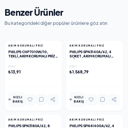
Benzer Ürünler
Bu kategorideki diğer popüler ürünlere göz atın
AKIM KORUMALI PRİZ
AKIM KORUMALI PRİZ
PHILIPS CHP7010W/10,
PHILIPS SPN3140A/62, 4
TEKLI, AKIM KORUMALI PRIZ,
SOKET, AKIM KORUMALI
1140 JOULES, (BEYAZ)
PRIZ, 900 JOULES, 2MT
KABLO, (GRI)
FIYAT
FIYAT
₺13,91
₺1.568,79
EKLE
EKLE
HIZLI
HIZLI
BAKIŞ
BAKIŞ
AKIM KORUMALI PRİZ
AKIM KORUMALI PRİZ
PHILIPS SPN3180A/62, 8
PHILIPS SPN4140GA/62, 4