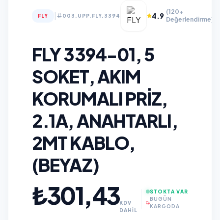
(120+
|
4.9
FLY
003.UPP.FLY.3394
Değerlendirme)
FLY 3394-01, 5
SOKET, AKIM
KORUMALI PRIZ,
2.1A, ANAHTARLI,
2MT KABLO,
(BEYAZ)
₺301,43
STOKTA VAR
BUGÜN
KDV
KARGODA
DAHİL