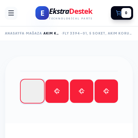
Ekstra
Destek
E
0
TECHNOLOGICAL PARTS
ANASAYFA
MAĞAZA
AKIM KORUMALI PRİZ
FLY 3394-01, 5 SOKET, AKIM KORUMALI PRIZ, 2.1A, ANAHTARLI, 2MT KABLO, (BEYAZ)