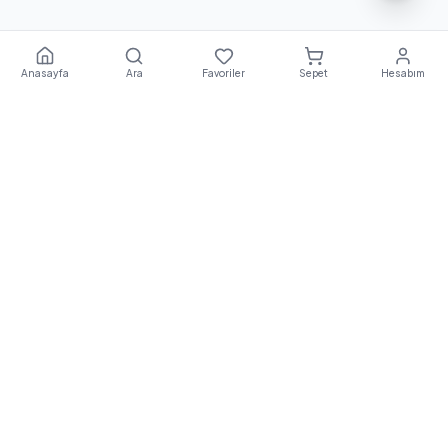
Anasayfa
Ara
Favoriler
Sepet
Hesabım
Ekstra
Destek
E
EkstraDestek
, Türkiye'nin önde gelen robot süpürge ve
elektrikli ulaşım araçları teknik servis platformudur. Orijinal