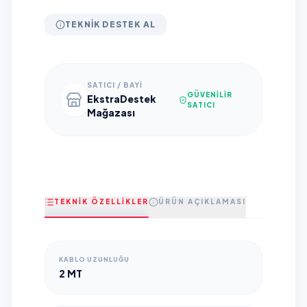
TEKNIK DESTEK AL
SATICI / BAYI
GÜVENILIR
EkstraDestek
SATICI
Mağazası
TEKNİK ÖZELLİKLER
ÜRÜN AÇIKLAMASI
KABLO UZUNLUĞU
2 MT