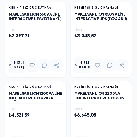
KESİNTİSİZ GÜÇ KAYNAĞI
KESİNTİSİZ GÜÇ KAYNAĞI
MAKELSAN LION 650VA LINE
MAKELSAN LION 850VA LINE
INTERACTIVE UPS (1X7A AKÜ)
INTERACTIVE UPS (1X9A AKÜ)
FIYAT
FIYAT
₺2.397,71
₺3.048,52
EKLE
EKLE
HIZLI
HIZLI
BAKIŞ
BAKIŞ
KESİNTİSİZ GÜÇ KAYNAĞI
KESİNTİSİZ GÜÇ KAYNAĞI
MAKELSAN LION 1200VA LINE
MAKELSAN LION 2200VA
INTERACTIVE UPS (2X7A
LINE INTERACTIVE UPS (2X9A
AKÜ)
AKÜ)
FIYAT
FIYAT
₺4.521,39
₺6.645,08
EKLE
EKLE