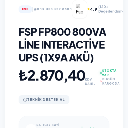
(120+
|
4.9
FSP
003.UPS.FSP.0800
Değerlendirme)
FSP FP800 800VA
LINE INTERACTIVE
UPS (1X9A AKÜ)
₺2.870,40
STOKTA
VAR
BUGÜN
KDV
KARGODA
DAHİL
TEKNIK DESTEK AL
SATICI / BAYI