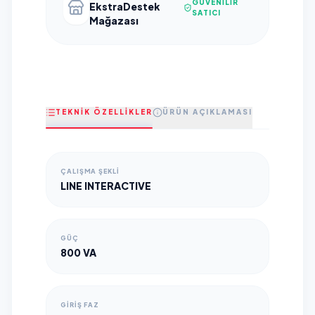
GÜVENILIR
EkstraDestek
SATICI
Mağazası
TEKNİK ÖZELLİKLER
ÜRÜN AÇIKLAMASI
ÇALIŞMA ŞEKLI
LINE INTERACTIVE
GÜÇ
800 VA
GIRIŞ FAZ