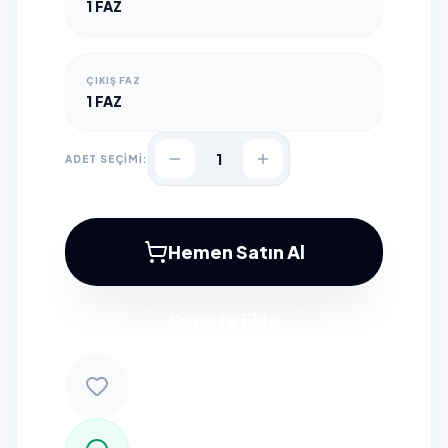
1 FAZ
ÇIKIŞ FAZ
1 FAZ
1
ADET SEÇİMİ:
Hemen Satın Al
Sepete Ekle