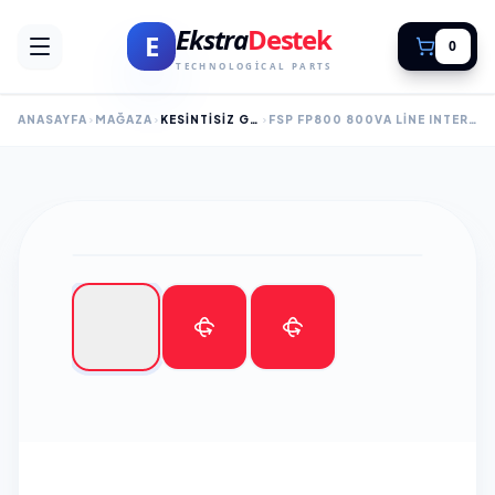
Ekstra
Destek
E
0
TECHNOLOGICAL PARTS
ANASAYFA
MAĞAZA
KESİNTİSİZ GÜÇ KAYNAĞI
FSP FP800 800VA LINE INTERACTIVE UPS (1X9A AKÜ)