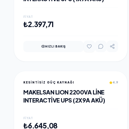
FIYAT
SEPETE EKLE
₺2.397,71
HIZLI BAKIŞ
KESİNTİSİZ GÜÇ KAYNAĞI
4.9
MAKELSAN LION 2200VA LINE
INTERACTIVE UPS (2X9A AKÜ)
FIYAT
SEPETE EKLE
₺6.645,08