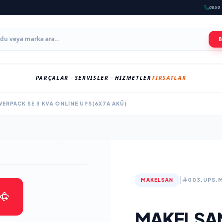
0850 
PARÇALAR
SERVISLER
HIZMETLER
FIRSATLAR
ERPACK SE 3 KVA ONLINE UPS(6X7A AKÜ)
|
MAKELSAN
003.UPS.
MAKELSAN