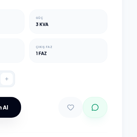
GÜÇ
3 KVA
ÇIKIŞ FAZ
1 FAZ
 Al
Sepete Ekle