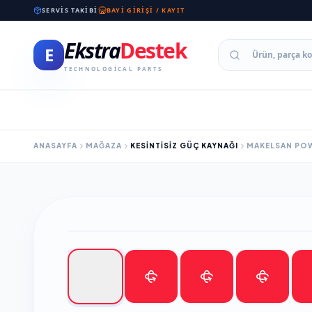
SERVIS TAKIBI
BAYI GIRIŞI / KAYIT
Ekstra
Destek
E
TECHNOLOGICAL PARTS
ANASAYFA
MAĞAZA
KESİNTİSİZ GÜÇ KAYNAĞI
MAKELSAN POW