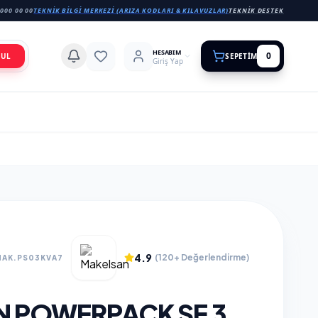
000 00 00
TEKNIK BILGI MERKEZI (ARIZA KODLARI & KILAVUZLAR)
TEKNIK DESTEK
HESABIM
0
BUL
SEPETIM
Giriş Yap
4.9
(120+ Değerlendirme)
MAK.PS03KVA7
 POWERPACK SE 3