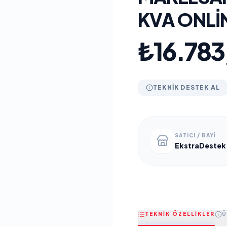
KVA ONLI
₺16.783
TEKNIK DESTEK AL
SATICI / BAYI
EkstraDestek
TEKNİK ÖZELLİKLER
Ü