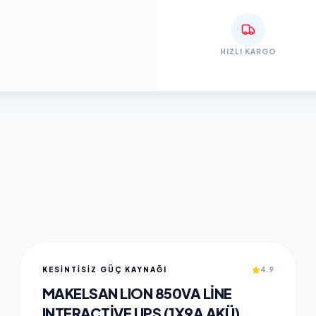
HIZLI KARGO
KESİNTİSİZ GÜÇ KAYNAĞI
4.9
MAKELSAN LION 850VA LINE
INTERACTIVE UPS (1X9A AKÜ)