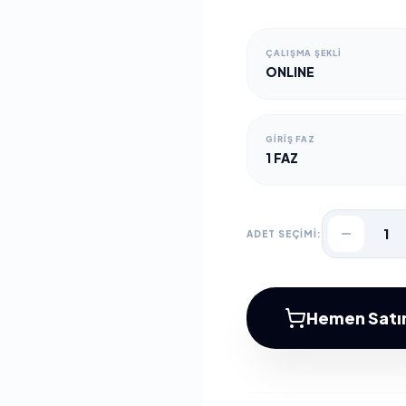
ÇALIŞMA ŞEKLI
ONLINE
GIRIŞ FAZ
1 FAZ
1
ADET SEÇİMİ:
Hemen Satın