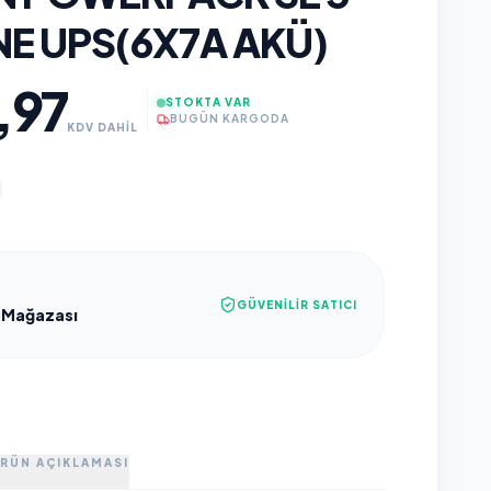
NE UPS(6X7A AKÜ)
,97
STOKTA VAR
BUGÜN KARGODA
KDV DAHİL
GÜVENILIR SATICI
 Mağazası
RÜN AÇIKLAMASI