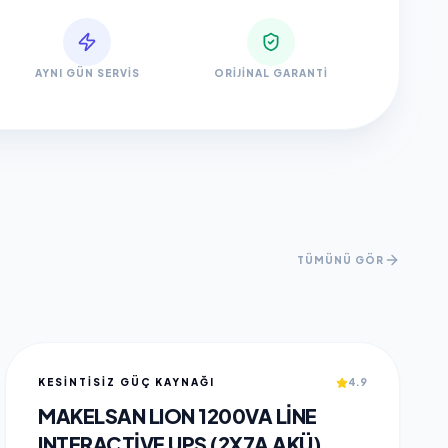
AYNI GÜN SERVIS
ORIJINAL GARANTI
TÜMÜNÜ GÖR
KESİNTİSİZ GÜÇ KAYNAĞI
4.9
MAKELSAN LION 1200VA LINE
INTERACTIVE UPS (2X7A AKÜ)