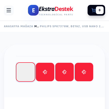
Ekstra
Destek
E
0
TECHNOLOGICAL PARTS
ANASAYFA
MAĞAZA
MOUSE
PHILIPS SPK7378W, BEYAZ, USB NANO 2,4GH KABLOSUZ, 1600DPI, OPTIC, 3 TUŞLU, SESSIZ CLICK, MOUSE