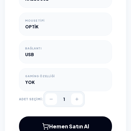
MOUSE TIPI
OPTIK
BAĞLANTI
USB
GAMING ÖZELLIĞI
YOK
1
ADET SEÇİMİ:
Hemen Satın Al