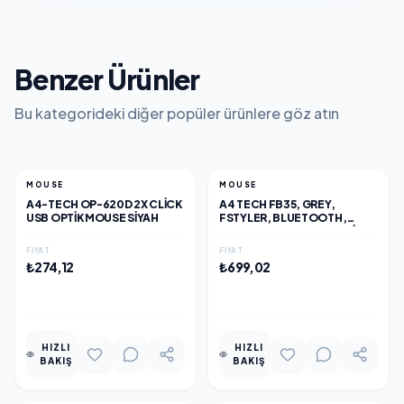
Benzer Ürünler
Bu kategorideki diğer popüler ürünlere göz atın
MOUSE
MOUSE
A4-TECH OP-620D 2X CLICK
A4 TECH FB35, GREY,
USB OPTIK MOUSE SIYAH
FSTYLER, BLUETOOTH,
2,4GHZ KABLOSUZ, OPTIK
MOUSE, 10-15METRE, 6
FIYAT
FIYAT
BUTON, NANO ALICI
₺274,12
₺699,02
EKLE
EKLE
HIZLI
HIZLI
BAKIŞ
BAKIŞ