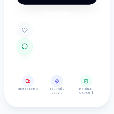
Sepete Ekle
HIZLI KARGO
AYNI GÜN
ORIJINAL
SERVIS
GARANTI