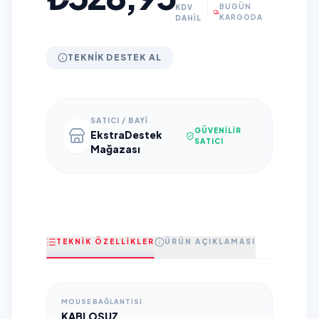
BUGÜN
KDV
KARGODA
DAHİL
TEKNIK DESTEK AL
SATICI / BAYI
GÜVENILIR
EkstraDestek
SATICI
Mağazası
TEKNİK ÖZELLİKLER
ÜRÜN AÇIKLAMASI
MOUSE BAĞLANTISI
KABLOSUZ