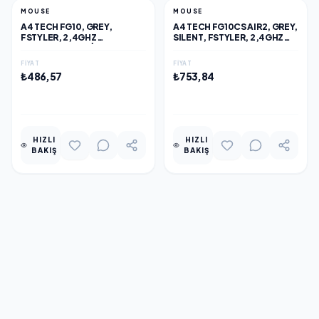
MOUSE
MOUSE
A4 TECH FG10, GREY,
A4 TECH FG10CS AIR2, GREY,
FSTYLER, 2,4GHZ
SILENT, FSTYLER, 2,4GHZ
KABLOSUZ, OPTIK MOUSE,
KABLOSUZ, USB-C DEN ŞARJ
10-15METRE, 4 BUTON,
EDILEBILIR, OPTIK MOUSE,
FIYAT
FIYAT
NANO ALICI
10-15METRE, 4 BUTON,
₺486,57
₺753,84
NANO ALICI
EKLE
EKLE
HIZLI
HIZLI
BAKIŞ
BAKIŞ