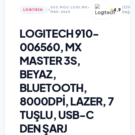
(120+
003.MOU.LOGI.MX-
|
4.9
LOGITECH
Değerl
MAS-6560
LOGITECH 910-
006560, MX
MASTER 3S,
BEYAZ,
BLUETOOTH,
8000DPI, LAZER, 7
TUŞLU, USB-C
DEN ŞARJ