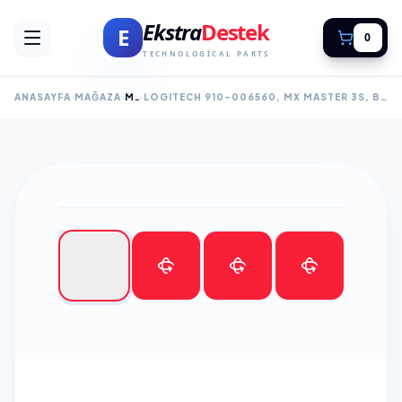
Ekstra
Destek
E
0
TECHNOLOGICAL PARTS
ANASAYFA
MAĞAZA
MOUSE
LOGITECH 910-006560, MX MASTER 3S, BEYAZ, BLUETOOTH, 8000DPI, LAZER, 7 TUŞLU, USB-C DEN ŞARJ EDILEBILIR, MOUSE