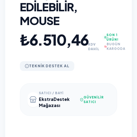
EDILEBILIR,
MOUSE
₺6.510,46
SON 1
ÜRÜN!
BUGÜN
KDV
KARGODA
DAHİL
TEKNIK DESTEK AL
SATICI / BAYI
GÜVENILIR
EkstraDestek
SATICI
Mağazası