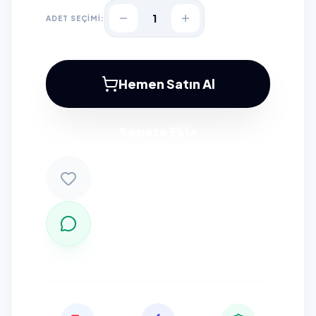
1
ADET SEÇİMİ:
Hemen Satın Al
Sepete Ekle