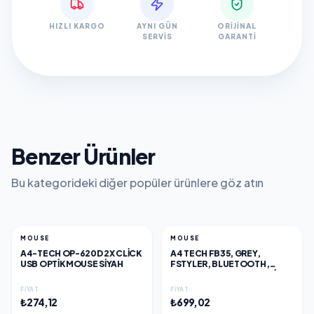
HIZLI KARGO
AYNI GÜN
ORIJINAL
SERVIS
GARANTI
Benzer Ürünler
Bu kategorideki diğer popüler ürünlere göz atın
MOUSE
MOUSE
A4-TECH OP-620D 2X CLICK
A4 TECH FB35, GREY,
USB OPTIK MOUSE SIYAH
FSTYLER, BLUETOOTH,
2,4GHZ KABLOSUZ, OPTIK
MOUSE, 10-15METRE, 6
FIYAT
FIYAT
BUTON, NANO ALICI
₺274,12
₺699,02