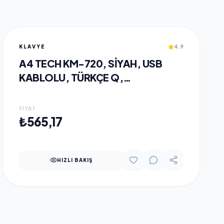
KLAVYE
4.9
A4 TECH KM-720, SIYAH, USB
KABLOLU, TÜRKÇE Q,
MULTIMEDYA KLAVYE
FIYAT
SEPETE EKLE
₺565,17
HIZLI BAKIŞ