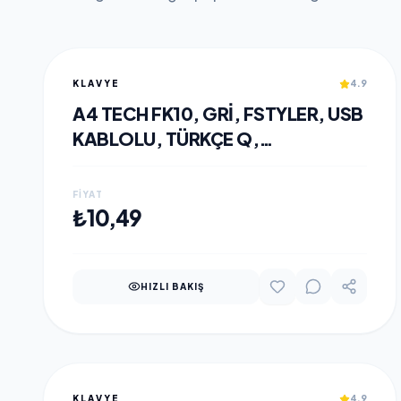
KLAVYE
4.9
A4 TECH FK10, GRI, FSTYLER, USB
KABLOLU, TÜRKÇE Q,
MULTIMEDYA KLAVYE
FIYAT
SEPETE EKLE
₺10,49
HIZLI BAKIŞ
KLAVYE
4.9