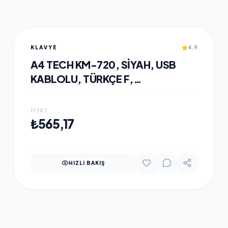
KLAVYE
4.9
A4 TECH KM-720, SIYAH, USB
KABLOLU, TÜRKÇE F,
MULTIMEDYA KLAVYE
FIYAT
SEPETE EKLE
₺565,17
HIZLI BAKIŞ