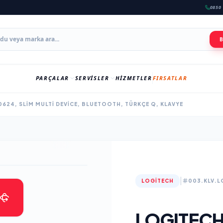
0850 
PARÇALAR
SERVISLER
HIZMETLER
FIRSATLAR
0624, SLIM MULTI DEVICE, BLUETOOTH, TÜRKÇE Q, KLAVYE
|
LOGITECH
003.KLV.L
LOGITECH 