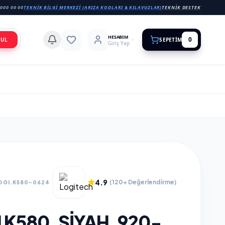
000 00 00
TEKNIK BILGI MERKEZI (ARIZA KODLARI & KILAVUZLAR)
TEKNIK DESTEK
HESABIM
0
BUL
SEPETIM
Giriş Yap
4.9
(120+ Değerlendirme)
OGI.K580-0624
K580, SIYAH, 920-