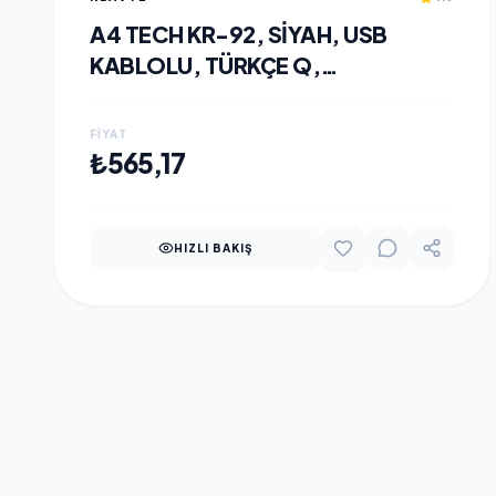
A4 TECH KR-92, SIYAH, USB
KABLOLU, TÜRKÇE Q,
MULTIMEDYA, KLAVYE
FIYAT
SEPETE EKLE
₺565,17
HIZLI BAKIŞ