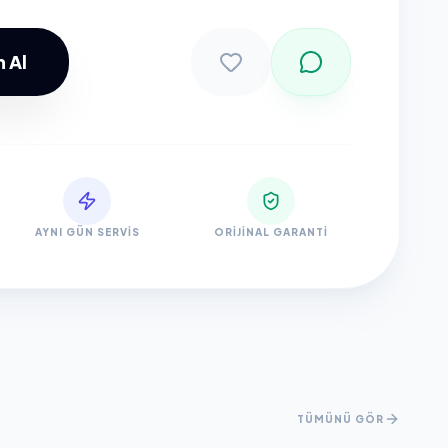
 Al
Sepete Ekle
AYNI GÜN SERVIS
ORIJINAL GARANTI
TÜMÜNÜ GÖR