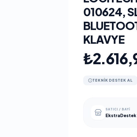
010624, S
BLUETOOT
KLAVYE
₺2.616,
TEKNIK DESTEK AL
SATICI / BAYI
EkstraDestek