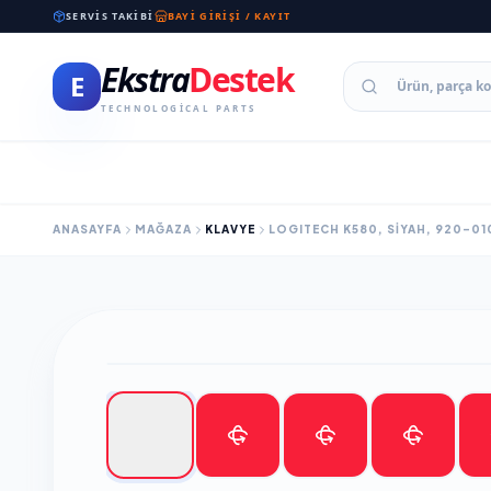
SERVIS TAKIBI
BAYI GIRIŞI / KAYIT
Ekstra
Destek
E
TECHNOLOGICAL PARTS
ANASAYFA
MAĞAZA
KLAVYE
LOGITECH K580, SIYAH, 920-01