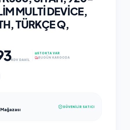
LIM MULTI DEVICE,
H, TÜRKÇE Q,
93
STOKTA VAR
BUGÜN KARGODA
KDV DAHİL
GÜVENILIR SATICI
 Mağazası