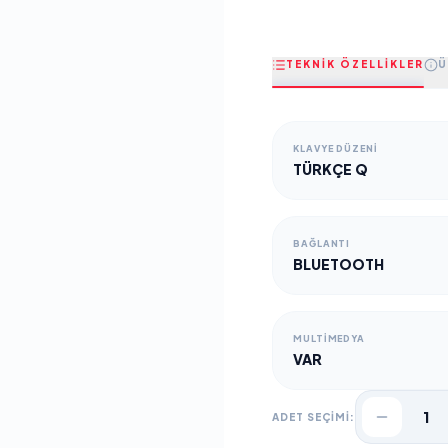
TEKNİK ÖZELLİKLER
Ü
KLAVYE DÜZENI
TÜRKÇE Q
BAĞLANTI
BLUETOOTH
MULTIMEDYA
VAR
1
ADET SEÇİMİ: