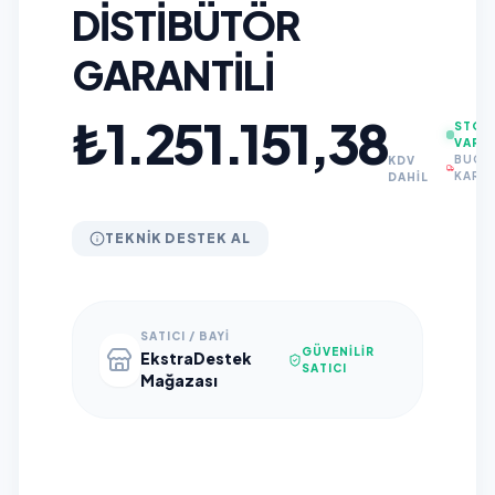
DISTIBÜTÖR
GARANTİLİ
₺1.251.151,38
STOK
VAR
BUGÜ
KDV
KARG
DAHİL
TEKNIK DESTEK AL
SATICI / BAYI
GÜVENILIR
EkstraDestek
SATICI
Mağazası