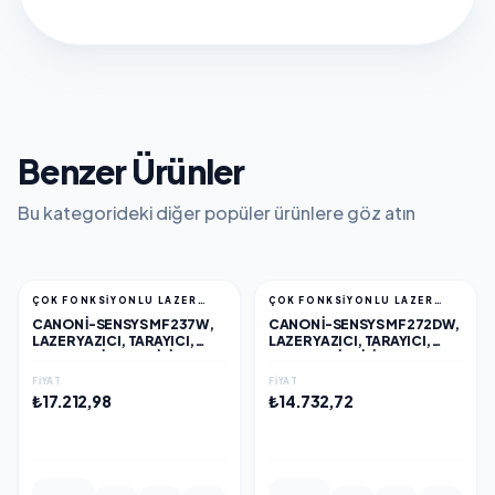
Benzer Ürünler
Bu kategorideki diğer popüler ürünlere göz atın
ÇOK FONKSİYONLU LAZER
ÇOK FONKSİYONLU LAZER
YAZICILAR
YAZICILAR
CANON I-SENSYS MF237W,
CANON I-SENSYS MF272DW,
LAZER YAZICI, TARAYICI,
LAZER YAZICI, TARAYICI,
FOTOKOPI, FAX, WIFI, LAN +
FOTOKOPI, WIFI, LAN,
ORIJINAL 2 ADET CRG737
DUPLEX, ORİJİNAL TONERLİ
FIYAT
FIYAT
TONER HEDIYE, ORİJİNAL
₺17.212,98
₺14.732,72
TONERLİ
EKLE
EKLE