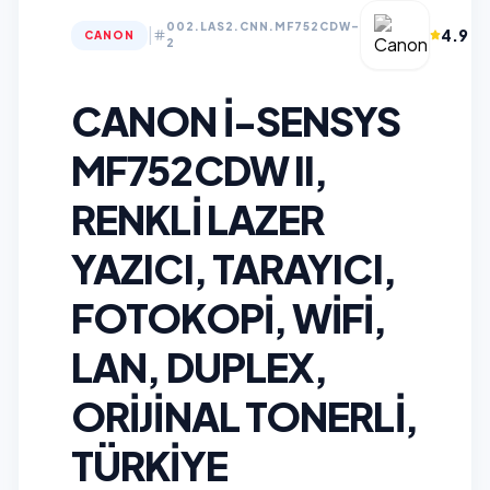
(1
002.LAS2.CNN.MF752CDW-
|
4.9
CANON
De
2
CANON I-SENSYS
MF752CDW II,
RENKLI LAZER
YAZICI, TARAYICI,
FOTOKOPI, WIFI,
LAN, DUPLEX,
ORİJİNAL TONERLİ,
TÜRKİYE