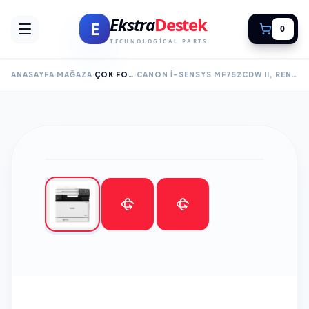
Ekstra
Destek
E
0
TECHNOLOGICAL PARTS
ANASAYFA
MAĞAZA
ÇOK FONKSİYONLU LAZER YAZICILAR
CANON I-SENSYS MF752CDW II, RENKLI LAZER YAZICI, TARAYICI, FOTOKOPI, WIFI, LAN, DUPLEX, ORİJİNAL TONERLİ, TÜRKİYE DISTIBÜTÖR GARANTİLİ