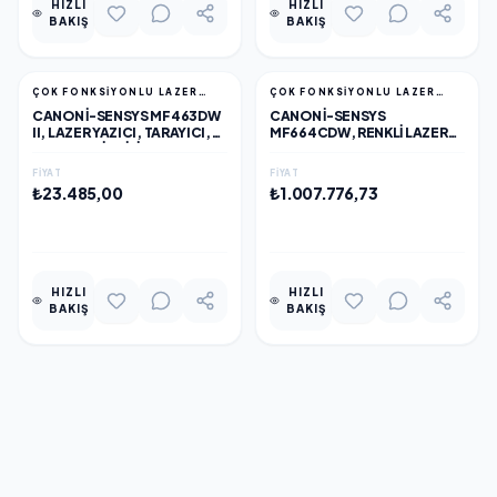
HIZLI
HIZLI
BAKIŞ
BAKIŞ
ÇOK FONKSİYONLU LAZER
ÇOK FONKSİYONLU LAZER
YAZICILAR
YAZICILAR
CANON I-SENSYS MF463DW
CANON I-SENSYS
II, LAZER YAZICI, TARAYICI,
MF664CDW, RENKLI LAZER
FOTOKOPI, WIFI, LAN,
YAZICI, TARAYICI,
DUPLEX, ORİJİNAL TONERLİ
FOTOKOPI, WIFI, LAN,
FIYAT
FIYAT
DUPLEX, ORİJİNAL TONERLİ,
₺23.485,00
₺1.007.776,73
TÜRKİYE DISTIBÜTÖR
GARANTİLİ
EKLE
EKLE
HIZLI
HIZLI
BAKIŞ
BAKIŞ