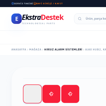
SERVIS TAKIBI
BAYI GIRIŞI / KAYIT
Ekstra
Destek
E
TECHNOLOGICAL PARTS
ANASAYFA
MAĞAZA
HIRSIZ ALARM SİSTEMLERİ
AJAX HUB2, K