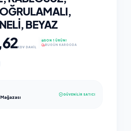
DOĞRULAMALI,
NELI, BEYAZ
,62
SON 1 ÜRÜN!
BUGÜN KARGODA
KDV DAHİL
GÜVENILIR SATICI
 Mağazası