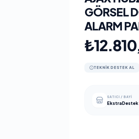
GÖRSEL 
ALARM PA
₺12.810
TEKNIK DESTEK AL
SATICI / BAYI
EkstraDestek