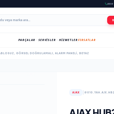
0850 
PARÇALAR
SERVISLER
HIZMETLER
FIRSATLAR
ABLOSUZ, GÖRSEL DOĞRULAMALI, ALARM PANELI, BEYAZ
|
AJAX
010.YAH.AJX.HB
AJAX HUB