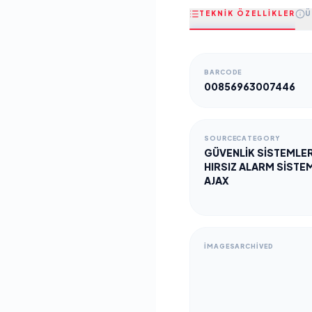
TEKNİK ÖZELLİKLER
Ü
BARCODE
00856963007446
SOURCECATEGORY
GÜVENLİK SİSTEMLER
HIRSIZ ALARM SİSTEM
AJAX
IMAGESARCHIVED