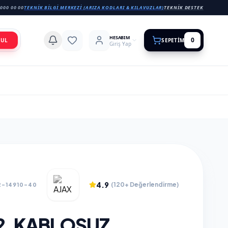
000 00 00
TEKNIK BILGI MERKEZI (ARIZA KODLARI & KILAVUZLAR)
TEKNIK DESTEK
HESABIM
0
BUL
SEPETIM
Giriş Yap
4.9
(120+ Değerlendirme)
2-14910-40
2, KABLOSUZ,