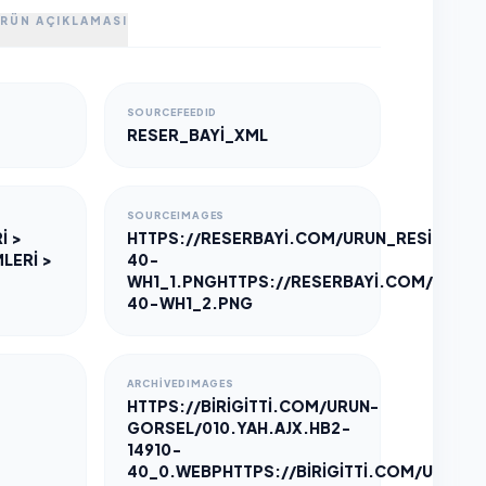
RÜN AÇIKLAMASI
SOURCEFEEDID
RESER_BAYI_XML
SOURCEIMAGES
İ >
HTTPS://RESERBAYI.COM/URUN_RESIMLERI/
LERİ >
40-
WH1_1.PNG
HTTPS://RESERBAYI.COM/URUN_R
40-WH1_2.PNG
ARCHIVEDIMAGES
HTTPS://BIRIGITTI.COM/URUN-
GORSEL/010.YAH.AJX.HB2-
14910-
40_0.WEBP
HTTPS://BIRIGITTI.COM/URUN-