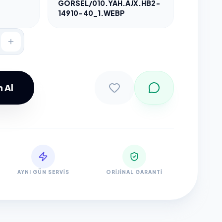
GORSEL/010.YAH.AJX.HB2-
14910-40_1.WEBP
 Al
Sepete Ekle
AYNI GÜN SERVIS
ORIJINAL GARANTI