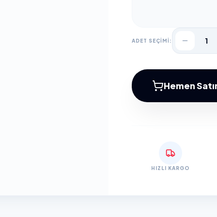
1
ADET SEÇİMİ:
Hemen Satın
HIZLI KARGO