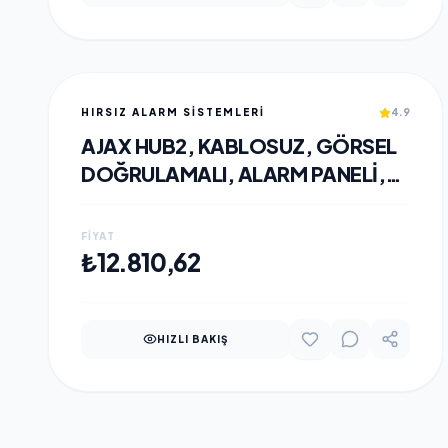
HIRSIZ ALARM SİSTEMLERİ
4.9
AJAX HUB2, KABLOSUZ, GÖRSEL
DOĞRULAMALI, ALARM PANELI,
SİYAH
FIYAT
SEPETE EKLE
₺12.810,62
HIZLI BAKIŞ