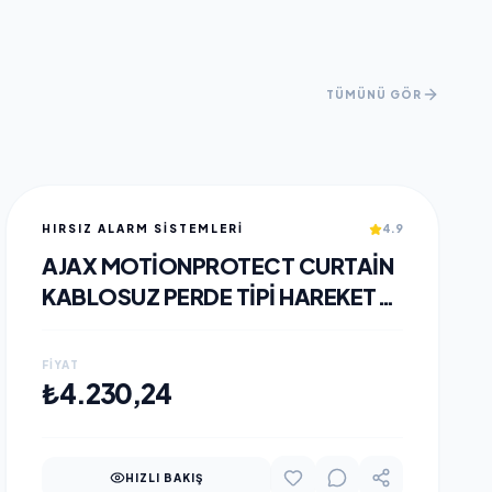
TÜMÜNÜ GÖR
HIRSIZ ALARM SİSTEMLERİ
4.9
AJAX MOTIONPROTECT CURTAIN
KABLOSUZ PERDE TIPI HAREKET
DEDEKTÖRÜ BEYAZ
FIYAT
SEPETE EKLE
₺4.230,24
HIZLI BAKIŞ