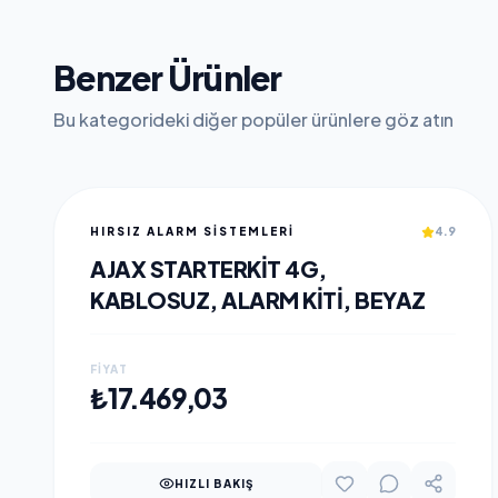
Benzer Ürünler
Bu kategorideki diğer popüler ürünlere göz atın
HIRSIZ ALARM SİSTEMLERİ
4.9
AJAX STARTERKIT 4G,
KABLOSUZ, ALARM KITI, BEYAZ
FIYAT
SEPETE EKLE
₺17.469,03
HIZLI BAKIŞ