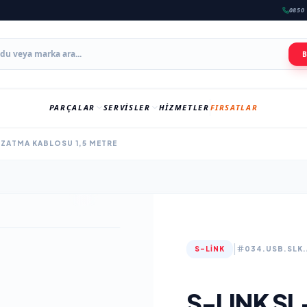
0850 
PARÇALAR
SERVISLER
HIZMETLER
FIRSATLAR
UZATMA KABLOSU 1,5 METRE
|
S-LINK
034.USB.SLK.
S-LINK SL