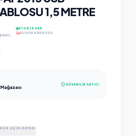
ABLOSU 1,5 METRE
STOKTA VAR
BUGÜN KARGODA
DAHİL
GÜVENILIR SATICI
 Mağazası
RÜN AÇIKLAMASI