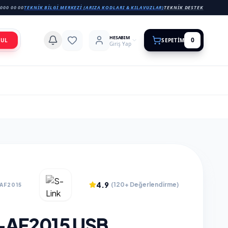
000 00 00
TEKNIK BILGI MERKEZI (ARIZA KODLARI & KILAVUZLAR)
TEKNIK DESTEK
HESABIM
0
BUL
SEPETIM
Giriş Yap
4.9
(120+ Değerlendirme)
AF2015
-AF2015 USB