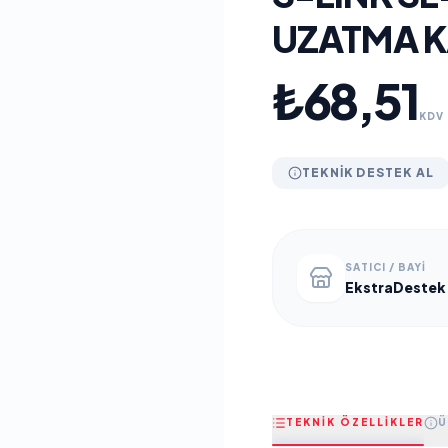
UZATMA K
₺68,51
KDV 
TEKNIK DESTEK AL
SATICI / BAYI
EkstraDestek
TEKNİK ÖZELLİKLER
Ü