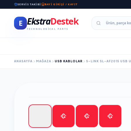
SERVIS TAKIBI
BAYI GIRIŞI / KAYIT
Ekstra
Destek
E
TECHNOLOGICAL PARTS
ANASAYFA
MAĞAZA
USB KABLOLAR
S-LINK SL-AF2015 USB 