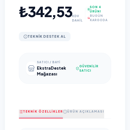
₺342,53
SON 4
ÜRÜN!
BUGÜN
KDV
KARGODA
DAHİL
TEKNIK DESTEK AL
SATICI / BAYI
GÜVENILIR
EkstraDestek
SATICI
Mağazası
TEKNİK ÖZELLİKLER
ÜRÜN AÇIKLAMASI