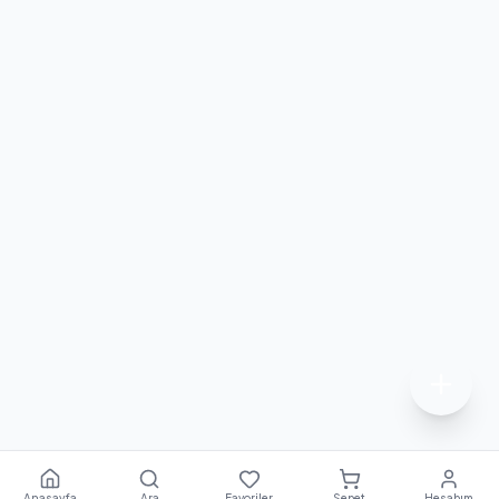
Anasayfa
Ara
Favoriler
Sepet
Hesabım