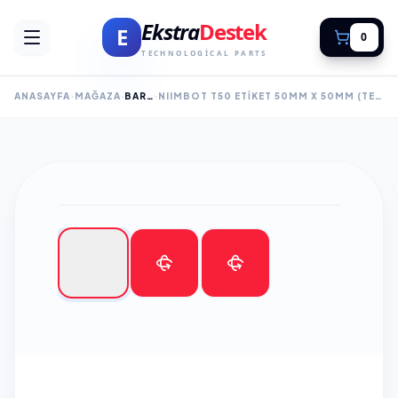
Ekstra
Destek
E
0
TECHNOLOGICAL PARTS
ANASAYFA
MAĞAZA
BARKOD SARF
NIIMBOT T50 ETIKET 50MM X 50MM (TEK KOLONDA 1LI) 150 ADET BEYAZ YUVARLAK (B1, B21S, B3S, B21 PRO)