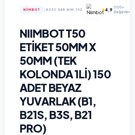
(120+
|
4.9
NIIMBOT
032.SAR.NIM.T50
Değerlendi
NIIMBOT T50
ETIKET 50MM X
50MM (TEK
KOLONDA 1LI) 150
ADET BEYAZ
YUVARLAK (B1,
B21S, B3S, B21
PRO)