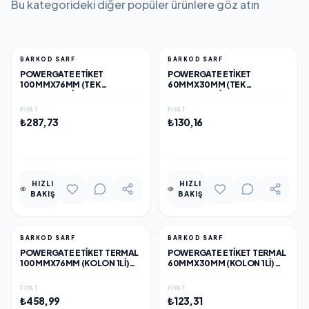
Bu kategorideki diğer popüler ürünlere göz atın
BARKOD SARF
BARKOD SARF
POWERGATE ETIKET
POWERGATE ETIKET
100MMX76MM (TEK
60MMX30MM (TEK
KOLONDA 1LI) TOPLAM 570
KOLONDA 1LI) TOPLAM
AD (VELLUM)
1000AD
FIYAT
FIYAT
₺287,73
₺130,16
EKLE
EKLE
HIZLI
HIZLI
BAKIŞ
BAKIŞ
BARKOD SARF
BARKOD SARF
POWERGATE ETIKET TERMAL
POWERGATE ETIKET TERMAL
100MMX76MM (KOLON 1LI)
60MMX30MM (KOLON 1LI)
TOPLAM 570 AD
TOPLAM 1000AD
FIYAT
FIYAT
₺458,99
₺123,31