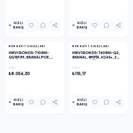
EKLE
EKLE
HIZLI
HIZLI
BAKIŞ
BAKIŞ
NVR KAYIT CİHAZLARI
NVR KAYIT CİHAZLARI
HIKVISION DS-7108NI-
HIKVISION DS-7608NI-Q2,
Q1/8P/M, 8KANAL POE,
8KANAL, 8MPIX, H265+, 2
4MPIX, H265+, 1 HDD
HDD DESTEĞI, 2160P KAYIT,
DESTEĞI, 1520P KAYIT,
160MBPS BANT GENIŞLIĞI,
FIYAT
FIYAT
60MBPS BANT GENIŞLIĞI,
METAL KASA, NVR
₺8.056,30
₺115,17
METAL KASA, NVR
EKLE
EKLE
HIZLI
HIZLI
BAKIŞ
BAKIŞ