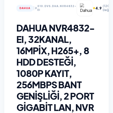
(120+
010.DVS.DHA.NVR4832-
|
4.9
DAHUA
Değer
EI
DAHUA NVR4832-
EI, 32KANAL,
16MPIX, H265+, 8
HDD DESTEĞI,
1080P KAYIT,
256MBPS BANT
GENIŞLIĞI, 2 PORT
GIGABIT LAN, NVR