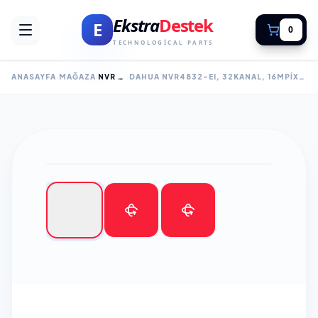
Ekstra
Destek
E
0
TECHNOLOGICAL PARTS
ANASAYFA
MAĞAZA
NVR KAYIT CİHAZLARI
DAHUA NVR4832-EI, 32KANAL, 16MPIX, H265+, 8 HDD DESTEĞI, 1080P KAYIT, 256MBPS BANT GENIŞLIĞI, 2 PORT GIGABIT LAN, NVR