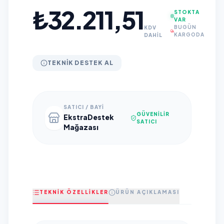
₺32.211,51
STOKTA
VAR
BUGÜN
KDV
KARGODA
DAHİL
TEKNIK DESTEK AL
SATICI / BAYI
GÜVENILIR
EkstraDestek
SATICI
Mağazası
TEKNİK ÖZELLİKLER
ÜRÜN AÇIKLAMASI