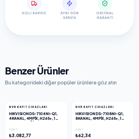
HIZLI KARGO
AYNI GÜN
ORIJINAL
SERVIS
GARANTI
Benzer Ürünler
Bu kategorideki diğer popüler ürünlere göz atın
NVR KAYIT CİHAZLARI
NVR KAYIT CİHAZLARI
HIKVISION DS-7104NI-Q1,
HIKVISION DS-7108NI-Q1,
4KANAL, 4MPIX, H265+, 1
8KANAL, 4MPIX, H265+, 1
HDD DESTEĞI, 1520P KAYIT,
HDD, UHD 1520P KAYIT,
60MBPS BANT GENIŞLIĞI,
60MBPS BANT GENIŞLIĞI,
FIYAT
FIYAT
NVR
NVR
₺3.082,77
₺62,34