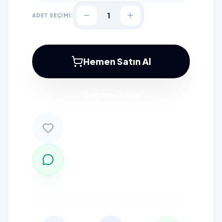
1
ADET SEÇİMİ:
Hemen Satın Al
Sepete Ekle