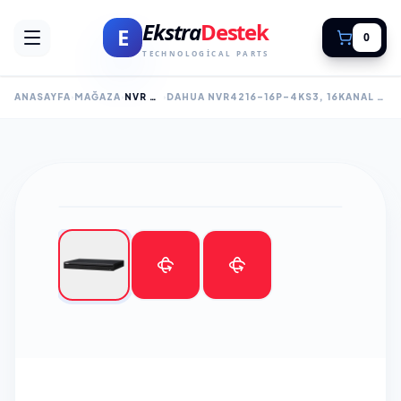
Ekstra
Destek
E
0
TECHNOLOGICAL PARTS
ANASAYFA
MAĞAZA
NVR KAYIT CİHAZLARI
DAHUA NVR4216-16P-4KS3, 16KANAL POE, 8MPIX, H265+, 2 HDD DESTEĞI, 1080P KAYIT, 240MBPS BANT GENIŞLIĞI, NVR