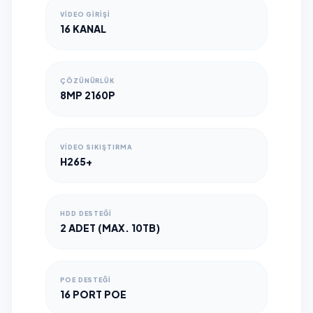
VIDEO GIRIŞI
16 KANAL
ÇÖZÜNÜRLÜK
8MP 2160P
VIDEO SIKIŞTIRMA
H265+
HDD DESTEĞI
2 ADET (MAX. 10TB)
POE DESTEĞI
16 PORT POE