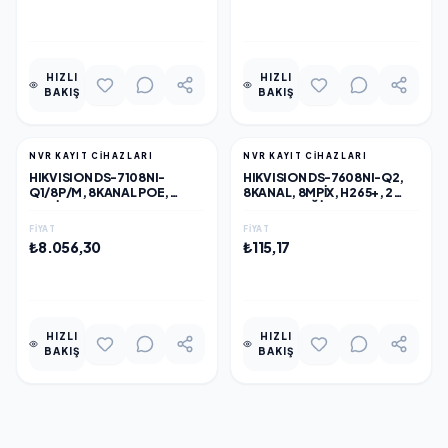
EKLE
EKLE
HIZLI
HIZLI
BAKIŞ
BAKIŞ
NVR KAYIT CİHAZLARI
NVR KAYIT CİHAZLARI
HIKVISION DS-7108NI-
HIKVISION DS-7608NI-Q2,
Q1/8P/M, 8KANAL POE,
8KANAL, 8MPIX, H265+, 2
4MPIX, H265+, 1 HDD
HDD DESTEĞI, 2160P KAYIT,
DESTEĞI, 1520P KAYIT,
160MBPS BANT GENIŞLIĞI,
FIYAT
FIYAT
60MBPS BANT GENIŞLIĞI,
METAL KASA, NVR
₺8.056,30
₺115,17
METAL KASA, NVR
EKLE
EKLE
HIZLI
HIZLI
BAKIŞ
BAKIŞ