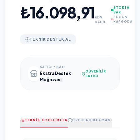
₺16.098,91
STOKTA
VAR
BUGÜN
KDV
KARGODA
DAHİL
TEKNIK DESTEK AL
SATICI / BAYI
GÜVENILIR
EkstraDestek
SATICI
Mağazası
TEKNİK ÖZELLİKLER
ÜRÜN AÇIKLAMASI