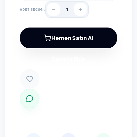
1
ADET SEÇİMİ:
Hemen Satın Al
Sepete Ekle