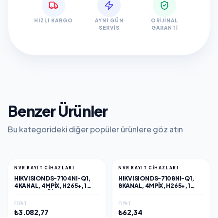
HIZLI KARGO
AYNI GÜN
ORIJINAL
SERVIS
GARANTI
Benzer Ürünler
Bu kategorideki diğer popüler ürünlere göz atın
NVR KAYIT CİHAZLARI
NVR KAYIT CİHAZLARI
HIKVISION DS-7104NI-Q1,
HIKVISION DS-7108NI-Q1,
4KANAL, 4MPIX, H265+, 1
8KANAL, 4MPIX, H265+, 1
HDD DESTEĞI, 1520P KAYIT,
HDD, UHD 1520P KAYIT,
60MBPS BANT GENIŞLIĞI,
60MBPS BANT GENIŞLIĞI,
FIYAT
FIYAT
NVR
NVR
₺3.082,77
₺62,34