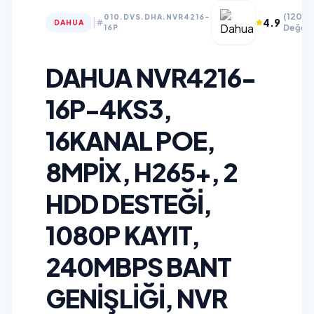
(120+
010.DVS.DHA.NVR4216-
|
4.9
DAHUA
Değerl
16P
DAHUA NVR4216-
16P-4KS3,
16KANAL POE,
8MPIX, H265+, 2
HDD DESTEĞI,
1080P KAYIT,
240MBPS BANT
GENIŞLIĞI, NVR