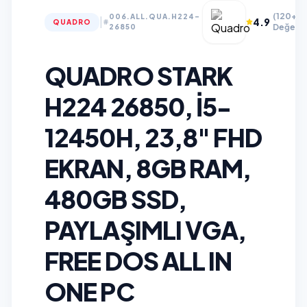
(120+
006.ALL.QUA.H224-
|
4.9
QUADRO
Değerle
26850
QUADRO STARK
H224 26850, I5-
12450H, 23,8" FHD
EKRAN, 8GB RAM,
480GB SSD,
PAYLAŞIMLI VGA,
FREE DOS ALL IN
ONE PC