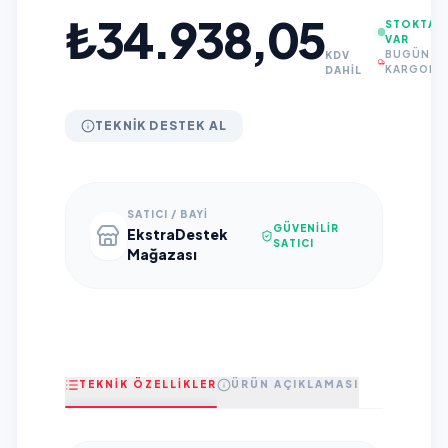
₺34.938,05
STOKTA
VAR
BUGÜN
KDV
KARGODA
DAHİL
TEKNIK DESTEK AL
SATICI / BAYI
GÜVENILIR
EkstraDestek
SATICI
Mağazası
TEKNİK ÖZELLİKLER
ÜRÜN AÇIKLAMASI