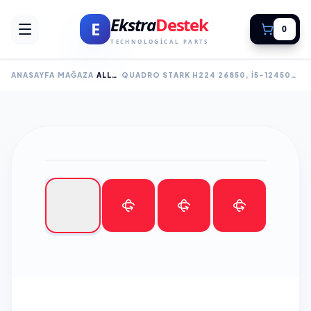
Ekstra
Destek
E
0
TECHNOLOGICAL PARTS
ANASAYFA
MAĞAZA
ALL-IN-ONE PC
QUADRO STARK H224 26850, I5-12450H, 23,8" FHD EKRAN, 8GB RAM, 480GB SSD, PAYLAŞIMLI VGA, FREE DOS ALL IN ONE PC