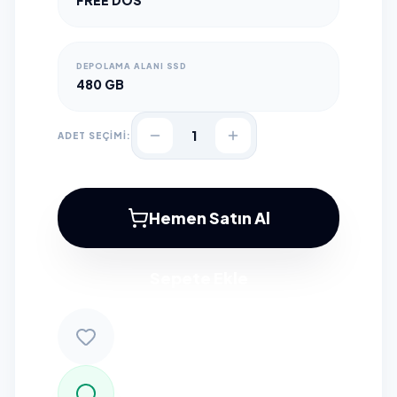
FREE DOS
DEPOLAMA ALANI SSD
480 GB
1
ADET SEÇİMİ:
Hemen Satın Al
Sepete Ekle