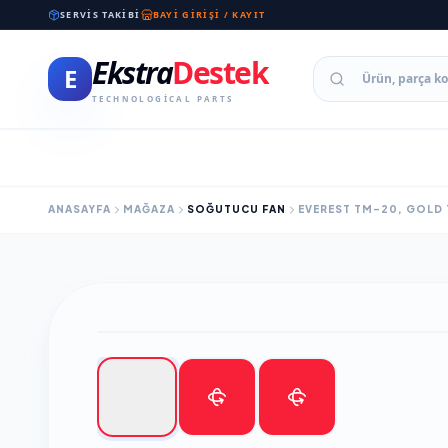
SERVIS TAKIBI
BAYI GIRIŞI / KAYIT
Ekstra
Destek
E
TECHNOLOGICAL PARTS
ANASAYFA
MAĞAZA
SOĞUTUCU FAN
EVEREST TM-20, GOLD 