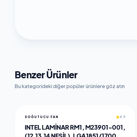
Benzer Ürünler
Bu kategorideki diğer popüler ürünlere göz atın
SOĞUTUCU FAN
4.9
INTEL LAMINAR RM1, M23901-001,
(12,13,14 NESIL), LGA1851/1700