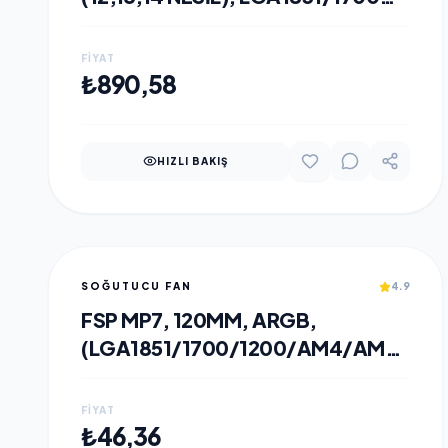
IÇIN UYUMLU, ORIJINAL FAN
FIYAT
SEPETE EKLE
₺890,58
HIZLI BAKIŞ
SOĞUTUCU FAN
4.9
FSP MP7, 120MM, ARGB,
(LGA1851/1700/1200/AM4/AM5)
UYUMLU, CPU SOĞUTMA
FIYAT
SEPETE EKLE
₺46,36