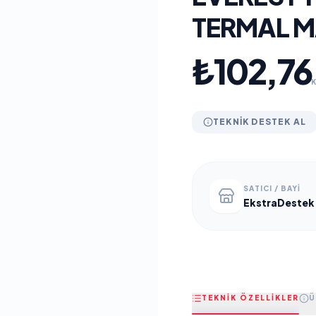
TERMAL M
₺102,76
TEKNIK DESTEK AL
SATICI / BAYI
EkstraDestek
TEKNİK ÖZELLİKLER
Ü