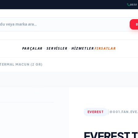
0850 
PARÇALAR
SERVISLER
HIZMETLER
FIRSATLAR
TERMAL MACUN (2 GR)
|
EVEREST
001.FAN.EV
EVEREST 