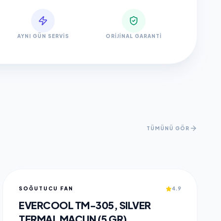
AYNI GÜN SERVIS
ORIJINAL GARANTI
TÜMÜNÜ GÖR
SOĞUTUCU FAN
4.9
EVERCOOL TM-305, SILVER
TERMAL MACUN (5 GR)