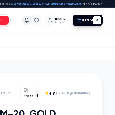
000 00 00
TEKNIK BILGI MERKEZI (ARIZA KODLARI & KILAVUZLAR)
TEKNIK DESTEK
HESABIM
0
BUL
SEPETIM
Giriş Yap
4.9
(120+ Değerlendirme)
E.TM-20
TM-20, GOLD