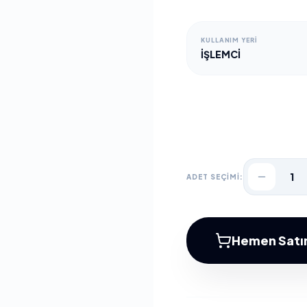
KULLANIM YERI
İŞLEMCI
1
ADET SEÇİMİ:
Hemen Satın