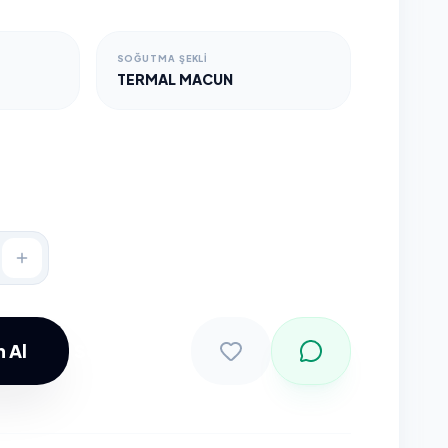
SOĞUTMA ŞEKLI
TERMAL MACUN
 Al
Sepete Ekle