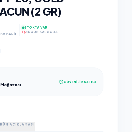
ACUN (2 GR)
STOKTA VAR
BUGÜN KARGODA
KDV DAHİL
GÜVENILIR SATICI
 Mağazası
RÜN AÇIKLAMASI