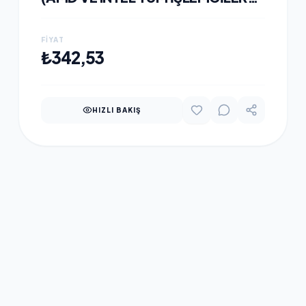
ILE UYUMLU)
FIYAT
SEPETE EKLE
₺342,53
HIZLI BAKIŞ