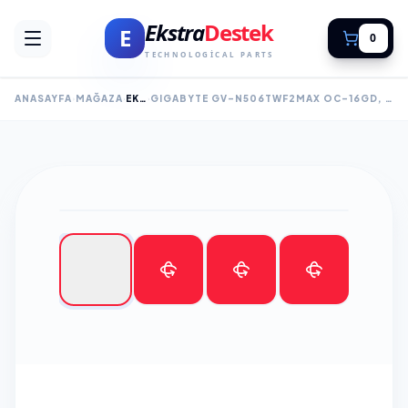
Ekstra
Destek
E
0
TECHNOLOGICAL PARTS
ANASAYFA
MAĞAZA
EKRAN KARTI
GIGABYTE GV-N506TWF2MAX OC-16GD, RTX5060TI, WINDFORCE MAX OC, 16GB, GDDR7, 128BIT, 2 FANLI, 1XHDMI, 3XDP, GAMING EKRAN KARTI