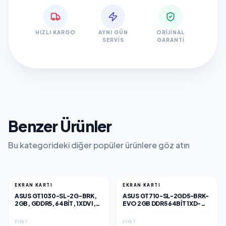
HIZLI KARGO
AYNI GÜN
ORIJINAL
SERVIS
GARANTI
Benzer Ürünler
Bu kategorideki diğer popüler ürünlere göz atın
EKRAN KARTI
EKRAN KARTI
ASUS GT1030-SL-2G-BRK,
ASUS GT710-SL-2GD5-BRK-
2GB, GDDR5, 64BIT, 1XDVI,
EVO 2GB DDR5 64BIT 1XD-
1XHDMI, GAMING EKRAN
SUB 1XHDMI 1XDVI
KARTI
FIYAT
FIYAT