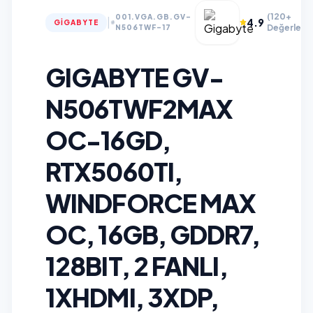
(120+
001.VGA.GB.GV-
|
4.9
GIGABYTE
Değerlend
N506TWF-17
GIGABYTE GV-
N506TWF2MAX
OC-16GD,
RTX5060TI,
WINDFORCE MAX
OC, 16GB, GDDR7,
128BIT, 2 FANLI,
1XHDMI, 3XDP,