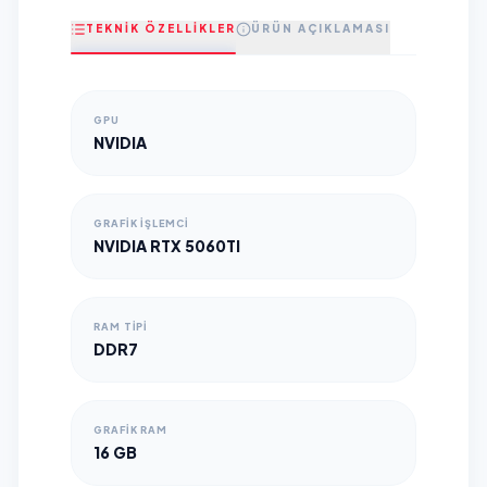
TEKNİK ÖZELLİKLER
ÜRÜN AÇIKLAMASI
GPU
NVIDIA
GRAFIK İŞLEMCI
NVIDIA RTX 5060TI
RAM TIPI
DDR7
GRAFIK RAM
16 GB