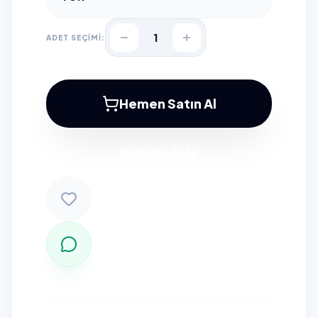
1
ADET SEÇİMİ:
Hemen Satın Al
Sepete Ekle