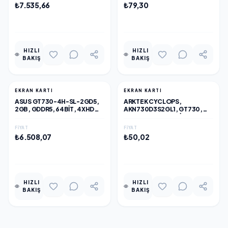
₺7.535,66
₺79,30
EKLE
EKLE
HIZLI
HIZLI
BAKIŞ
BAKIŞ
EKRAN KARTI
EKRAN KARTI
ASUS GT730-4H-SL-2GD5,
ARKTEK CYCLOPS,
2GB, GDDR5, 64BIT, 4XHDMI
AKN730D3S2GL1, GT730,
EKRAN KARTI
2GB, GDDR3, 128BIT, 1XD-
SUB, 1XDVI, 1XHDMI EKRAN
FIYAT
FIYAT
KARTI
₺6.508,07
₺50,02
EKLE
EKLE
HIZLI
HIZLI
BAKIŞ
BAKIŞ