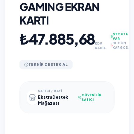
GAMING EKRAN
KARTI
₺47.885,68
STOKTA
VAR
BUGÜN
KDV
KARGODA
DAHİL
TEKNIK DESTEK AL
SATICI / BAYI
GÜVENILIR
EkstraDestek
SATICI
Mağazası