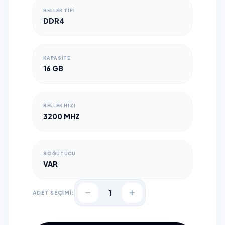
BELLEK TIPI
DDR4
KAPASITE
16 GB
BELLEK HIZI
3200 MHZ
SOĞUTUCU
VAR
1
ADET SEÇİMİ: