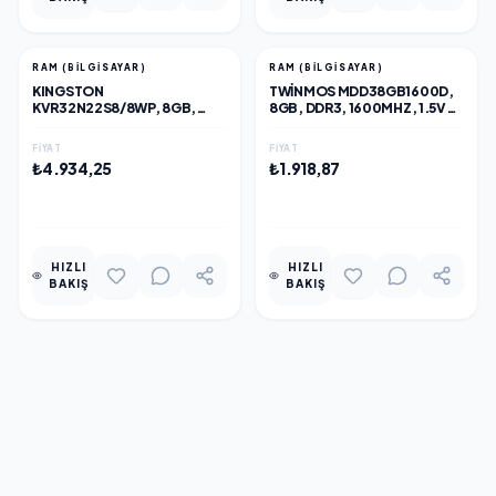
RAM (BILGISAYAR)
RAM (BILGISAYAR)
KINGSTON
TWINMOS MDD38GB1600D,
KVR32N22S8/8WP, 8GB,
8GB, DDR3, 1600MHZ, 1.5V
3200MHZ, DDR4, CL22,
DESKTOP RAM
DESKTOP RAM
FIYAT
FIYAT
₺4.934,25
₺1.918,87
EKLE
EKLE
HIZLI
HIZLI
BAKIŞ
BAKIŞ