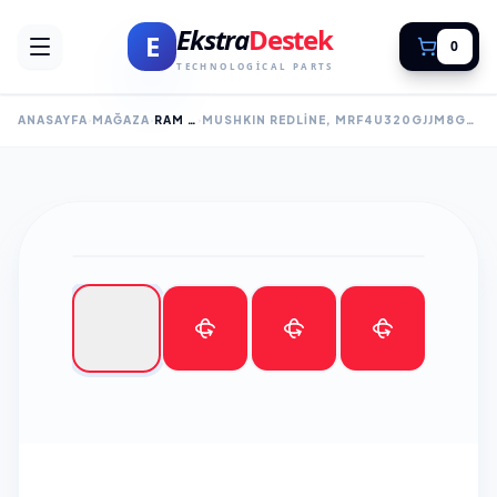
Ekstra
Destek
E
0
TECHNOLOGICAL PARTS
ANASAYFA
MAĞAZA
RAM (BILGISAYAR)
MUSHKIN REDLINE, MRF4U320GJJM8GX2, 2X8GB KIT, 3200MHZ, DDR4, CL16, DESKTOP GAMING RAM (SOĞUTUCULU)