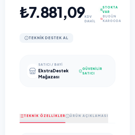
₺7.881,09
STOKTA
VAR
BUGÜN
KDV
KARGODA
DAHİL
TEKNIK DESTEK AL
SATICI / BAYI
GÜVENILIR
EkstraDestek
SATICI
Mağazası
TEKNİK ÖZELLİKLER
ÜRÜN AÇIKLAMASI