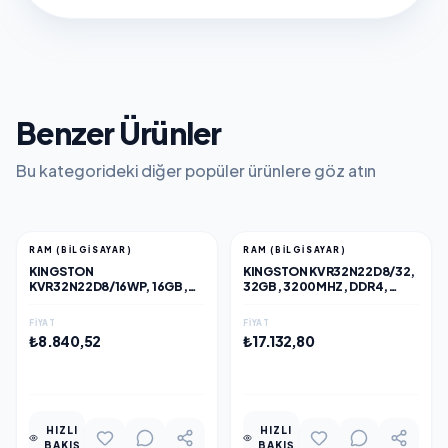
Benzer Ürünler
Bu kategorideki diğer popüler ürünlere göz atın
RAM (BILGISAYAR)
RAM (BILGISAYAR)
KINGSTON
KINGSTON KVR32N22D8/32,
KVR32N22D8/16WP, 16GB,
32GB, 3200MHZ, DDR4,
3200MHZ, DDR4, CL22,
CL22, DESKTOP RAM
DESKTOP RAM
FIYAT
FIYAT
₺8.840,52
₺17.132,80
EKLE
EKLE
HIZLI
HIZLI
BAKIŞ
BAKIŞ