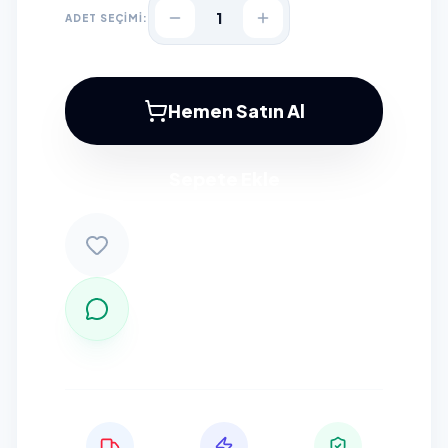
1
ADET SEÇİMİ:
Hemen Satın Al
Sepete Ekle