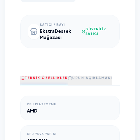
SATICI / BAYI
GÜVENILIR
EkstraDestek
SATICI
Mağazası
TEKNİK ÖZELLİKLER
ÜRÜN AÇIKLAMASI
CPU PLATFORMU
AMD
CPU YUVA YAPISI