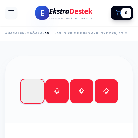
Ekstra
Destek
E
0
TECHNOLOGICAL PARTS
ANASAYFA
MAĞAZA
ANAKART
ASUS PRIME B850M-K, 2XDDR5, 2X M.2, DP, HDMI, AM5 SOKET ANAKART