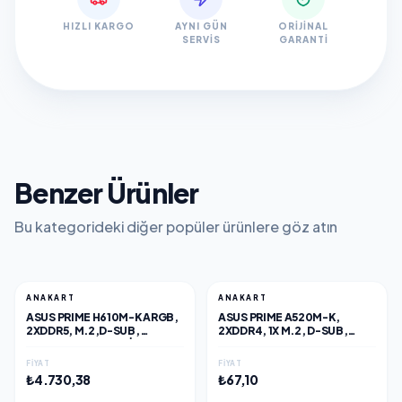
HIZLI KARGO
AYNI GÜN
ORIJINAL
SERVIS
GARANTI
Benzer Ürünler
Bu kategorideki diğer popüler ürünlere göz atın
ANAKART
ANAKART
ASUS PRIME H610M-K ARGB,
ASUS PRIME A520M-K,
2XDDR5, M.2,D-SUB,
2XDDR4, 1X M.2, D-SUB,
HDMI,12-13.14.NESIL,
HDMI, AM4 SOKET ANAKART
LGA1700 SOKET, ANAKART
FIYAT
FIYAT
₺4.730,38
₺67,10