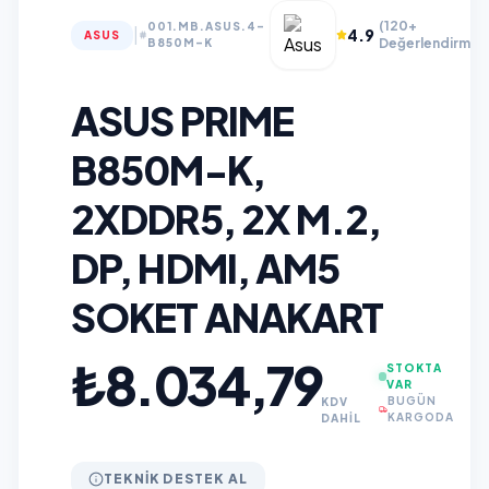
(120+
001.MB.ASUS.4-
|
4.9
ASUS
Değerlendirme)
B850M-K
ASUS PRIME
B850M-K,
2XDDR5, 2X M.2,
DP, HDMI, AM5
SOKET ANAKART
₺8.034,79
STOKTA
VAR
BUGÜN
KDV
KARGODA
DAHİL
TEKNIK DESTEK AL