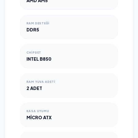
AMD AM5
RAM DESTEĞI
DDR5
CHIPSET
INTEL B850
RAM YUVA ADETI
2 ADET
KASA UYUMU
MICRO ATX