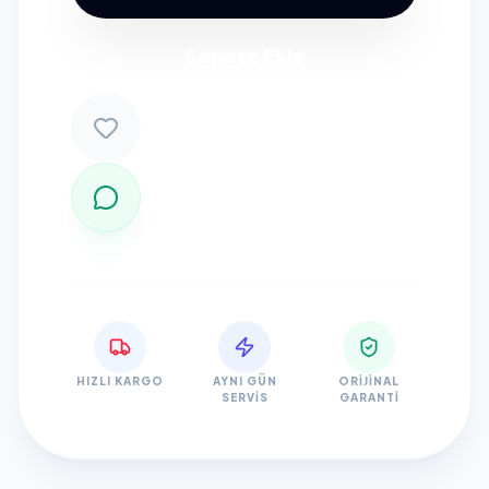
Sepete Ekle
HIZLI KARGO
AYNI GÜN
ORIJINAL
SERVIS
GARANTI