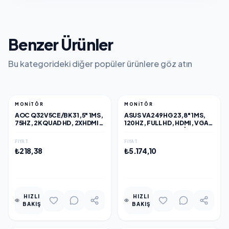
Benzer Ürünler
Bu kategorideki diğer popüler ürünlere göz atın
MONITÖR
MONITÖR
AOC Q32V5CE/BK 31,5" 1MS,
ASUS VA249HG 23,8" 1MS,
75HZ, 2K QUAD HD, 2XHDMI
120HZ, FULL HD, HDMI, VGA,
DP, TYPE-C , 2X5W
IPS LED, ÇERÇEVESIZ
HOPARLÖR, PIVOT, VA PANEL
TASARIM, DÜŞÜK MAVI IŞIK,
FIYAT
FIYAT
MONITÖR
FREESYNC KURUMSAL
₺218,38
₺5.174,10
MONITÖR
EKLE
EKLE
HIZLI
HIZLI
BAKIŞ
BAKIŞ