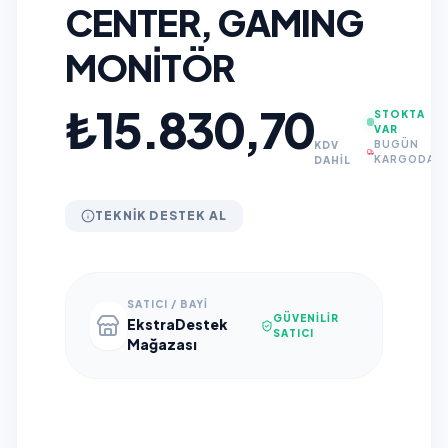
CENTER, GAMING
MONITÖR
₺15.830,70
STOKTA
VAR
BUGÜN
KDV
KARGODA
DAHİL
TEKNIK DESTEK AL
SATICI / BAYI
GÜVENILIR
EkstraDestek
SATICI
Mağazası