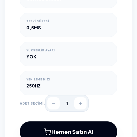
TEPKI SÜRESI
0,5MS
YÜKSEKLIK AYARI
YOK
YENILEME HIZI
250HZ
1
ADET SEÇİMİ:
Hemen Satın Al