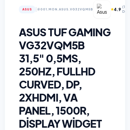
(12
|
4.9
ASUS
001.MON.ASUS.VG32VQM5B
Değ
ASUS TUF GAMING
VG32VQM5B
31,5" 0,5MS,
250HZ, FULLHD
CURVED, DP,
2XHDMI, VA
PANEL, 1500R,
DISPLAY WIDGET