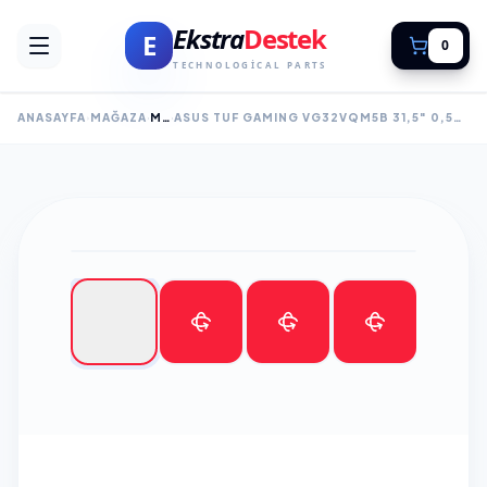
Ekstra
Destek
E
0
TECHNOLOGICAL PARTS
ANASAYFA
MAĞAZA
MONITÖR
ASUS TUF GAMING VG32VQM5B 31,5" 0,5MS, 250HZ, FULLHD CURVED, DP, 2XHDMI, VA PANEL, 1500R, DISPLAY WIDGET CENTER, GAMING MONITÖR