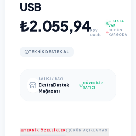
USB
₺2.055,94
STOKTA
VAR
BUGÜN
KDV
KARGODA
DAHİL
TEKNIK DESTEK AL
SATICI / BAYI
GÜVENILIR
EkstraDestek
SATICI
Mağazası
TEKNİK ÖZELLİKLER
ÜRÜN AÇIKLAMASI