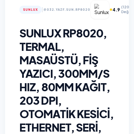
(120+
|
4.9
SUNLUX
032.YAZF.SUN.RP8020
Değerl
SUNLUX RP8020,
TERMAL,
MASAÜSTÜ, FIŞ
YAZICI, 300MM/S
HIZ, 80MM KAĞIT,
203 DPI,
OTOMATIK KESICI,
ETHERNET, SERI,