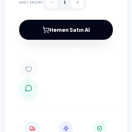
1
ADET SEÇİMİ:
Hemen Satın Al
Sepete Ekle