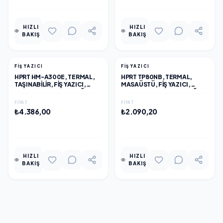
HIZLI
HIZLI
BAKIŞ
BAKIŞ
FİŞ YAZICI
FİŞ YAZICI
HPRT HM-A300E, TERMAL,
HPRT TP80NB, TERMAL,
TAŞINABILIR, FIŞ YAZICI,
MASAÜSTÜ, FIŞ YAZICI,
75MM/S HIZ, 72MM KAĞIT,
200MM/S HIZ, 80MM KAĞIT,
203 DPI, OTOMATIK KESICI
203 DPI, OTOMATIK KESICI,
FIYAT
FIYAT
YOK, BLUETOOTH, USB
ETHERNET, USB
₺4.386,00
₺2.090,20
EKLE
EKLE
HIZLI
HIZLI
BAKIŞ
BAKIŞ