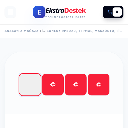
Ekstra
Destek
E
0
TECHNOLOGICAL PARTS
ANASAYFA
MAĞAZA
FİŞ YAZICI
SUNLUX RP8020, TERMAL, MASAÜSTÜ, FIŞ YAZICI, 300MM/S HIZ, 80MM KAĞIT, 203 DPI, OTOMATIK KESICI, ETHERNET, SERI, USB