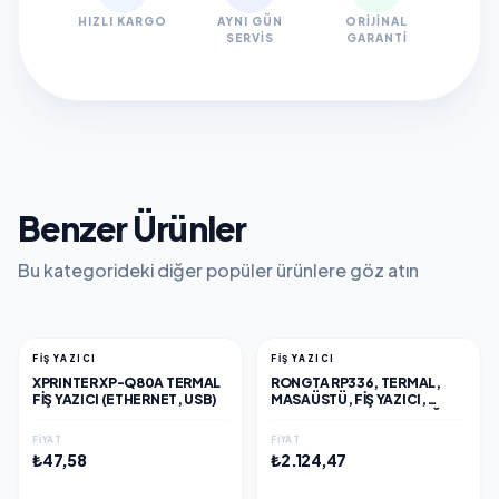
HIZLI KARGO
AYNI GÜN
ORIJINAL
SERVIS
GARANTI
Benzer Ürünler
Bu kategorideki diğer popüler ürünlere göz atın
FİŞ YAZICI
FİŞ YAZICI
XPRINTER XP-Q80A TERMAL
RONGTA RP336, TERMAL,
FIŞ YAZICI (ETHERNET, USB)
MASAÜSTÜ, FIŞ YAZICI,
200MM/S HIZ, 80MM KAĞIT,
203 DPI, OTOMATIK KESICI,
FIYAT
FIYAT
ETHERNET, USB
₺47,58
₺2.124,47
EKLE
EKLE