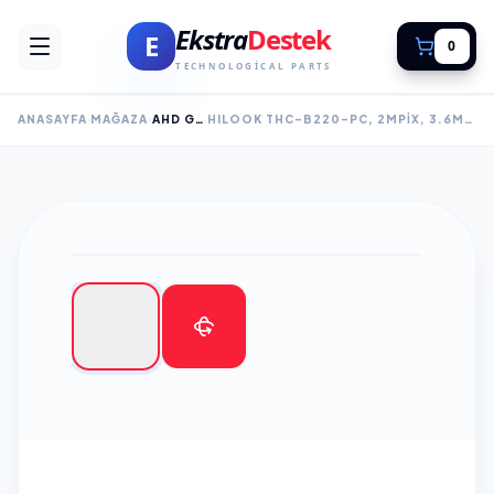
Ekstra
Destek
E
0
TECHNOLOGICAL PARTS
ANASAYFA
MAĞAZA
AHD GÜVENLİK KAMERALARI
HILOOK THC-B220-PC, 2MPIX, 3.6MM LENS, 40MT GECE GÖRÜŞÜ, IP66, OSD MENÜ, METAL AYAK, METAL GÜNEŞLIK, BULLET, BÜYÜK KAMERA