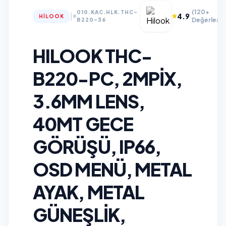
(120+
010.KAC.HLK.THC-
|
4.9
HILOOK
Değerlend
B220-36
HILOOK THC-
B220-PC, 2MPIX,
3.6MM LENS,
40MT GECE
GÖRÜŞÜ, IP66,
OSD MENÜ, METAL
AYAK, METAL
GÜNEŞLIK,