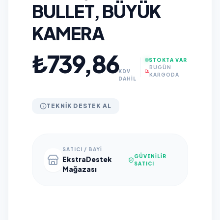
BULLET, BÜYÜK
KAMERA
₺739,86
STOKTA VAR
BUGÜN
KDV
KARGODA
DAHİL
TEKNIK DESTEK AL
SATICI / BAYI
GÜVENILIR
EkstraDestek
SATICI
Mağazası