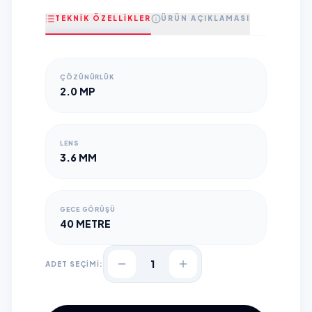
TEKNİK ÖZELLİKLER
ÜRÜN AÇIKLAMASI
ÇÖZÜNÜRLÜK
2.0 MP
LENS
3.6 MM
GECE GÖRÜŞÜ
40 METRE
1
ADET SEÇİMİ: