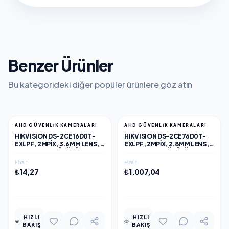
Benzer Ürünler
Bu kategorideki diğer popüler ürünlere göz atın
AHD GÜVENLİK KAMERALARI
AHD GÜVENLİK KAMERALARI
HIKVISION DS-2CE16D0T-
HIKVISION DS-2CE76D0T-
EXLPF, 2MPIX, 3.6MM LENS,
EXLPF, 2MPIX, 2.8MM LENS,
20MT GECE GÖRÜŞÜ, DUAL-
20MT GECE GÖRÜŞÜ, IP67,
LIGHT, IP67, BULLET KAMERA
DUAL-LIGHT, DOME KAMERA
FIYAT
FIYAT
₺14,27
₺1.007,04
EKLE
EKLE
HIZLI
HIZLI
BAKIŞ
BAKIŞ