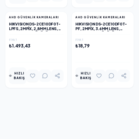
AHD GÜVENLİK KAMERALARI
AHD GÜVENLİK KAMERALARI
HIKVISION DS-2CE10DF0T-
HIKVISION DS-2CE10DF0T-
LPFS, 2MPIX, 2,8MM LENS,
PF, 2MPIX, 3.6MM LENS,
20MT GECE GÖRÜŞÜ,
20MT GECE GÖRÜŞÜ, FULL
COLOR VU, IP67, BULLET
TIME COLOR, COLOR VU,
FIYAT
FIYAT
KAMERA
IP67, BULLET KAMERA
₺1.493,43
₺18,79
EKLE
EKLE
HIZLI
HIZLI
BAKIŞ
BAKIŞ